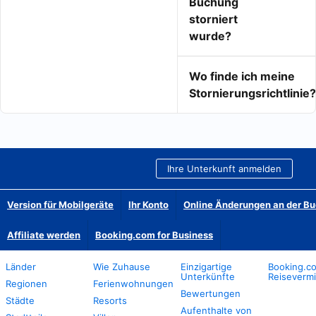
Buchung
storniert
wurde?
Wo finde ich meine
Stornierungsrichtlinie?
Ihre Unterkunft anmelden
Version für Mobilgeräte
Ihr Konto
Online Änderungen an der B
Affiliate werden
Booking.com for Business
Länder
Wie Zuhause
Einzigartige
Booking.co
Unterkünfte
Reisevermi
Regionen
Ferienwohnungen
Bewertungen
Städte
Resorts
Aufenthalte von