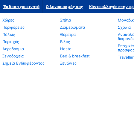
Έκδοση για κινητά
Ο λογαριασμός σας
Κάντε αλλαγές στην κρ
Χώρες
Σπίτια
Μοναδικ
Περιφέρειες
Διαμερίσματα
Σχόλια
Πόλεις
Θέρετρα
Ανακαλύψ
διαμονέ
Περιοχές
Βίλες
Εποχικέ
Αεροδρόμια
Hostel
προσφορ
Ξενοδοχεία
Bed & breakfast
Travelle
Σημεία Ενδιαφέροντος
Ξενώνες