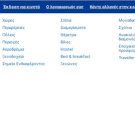
Έκδοση για κινητά
Ο λογαριασμός σας
Κάντε αλλαγές στην κρ
Χώρες
Σπίτια
Μοναδικ
Περιφέρειες
Διαμερίσματα
Σχόλια
Πόλεις
Θέρετρα
Ανακαλύψ
διαμονέ
Περιοχές
Βίλες
Εποχικέ
Αεροδρόμια
Hostel
προσφορ
Ξενοδοχεία
Bed & breakfast
Travelle
Σημεία Ενδιαφέροντος
Ξενώνες