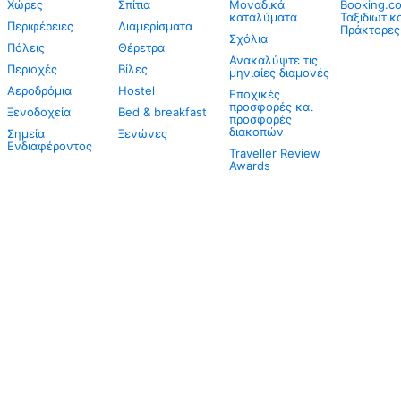
Χώρες
Σπίτια
Μοναδικά
Booking.co
καταλύματα
Ταξιδιωτικ
Περιφέρειες
Διαμερίσματα
Πράκτορες
Σχόλια
Πόλεις
Θέρετρα
Ανακαλύψτε τις
Περιοχές
Βίλες
μηνιαίες διαμονές
Αεροδρόμια
Hostel
Εποχικές
προσφορές και
Ξενοδοχεία
Bed & breakfast
προσφορές
διακοπών
Σημεία
Ξενώνες
Ενδιαφέροντος
Traveller Review
Awards