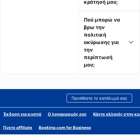
κράτησή μου;
Πού μπορώ να
βρω την
πολιτική
ακύρωσης για
την
περίπτωσή
μου;
Προσθέστε το κατάλυμά σας
Έκδοση για κινητά
Ο λογαριασμός σας
Κάντε αλλαγές στην κρ
Γίνετε affiliate
Booking.com for Business