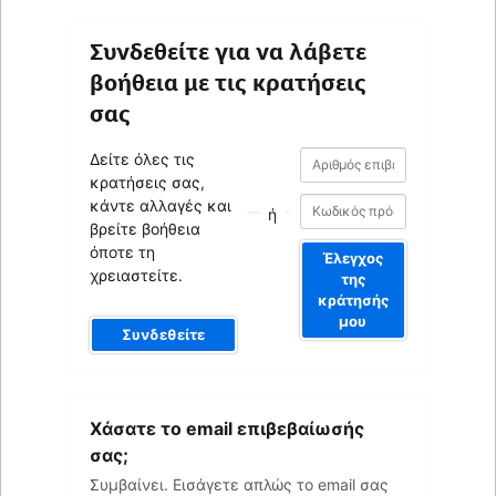
Συνδεθείτε για να λάβετε
βοήθεια με τις κρατήσεις
σας
Αριθμός
Αριθμός
Δείτε όλες τις
επιβεβαίωσης
επιβεβαίωσης
κρατήσεις σας,
κάντε αλλαγές και
ή
βρείτε βοήθεια
όποτε τη
Έλεγχος
χρειαστείτε.
της
κράτησής
μου
Συνδεθείτε
Το
Χάσατε το email επιβεβαίωσής
email
σας
σας;
Συμβαίνει. Εισάγετε απλώς το email σας