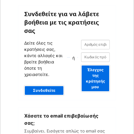
Συνδεθείτε για να λάβετε
βοήθεια με τις κρατήσεις
σας
Αριθμός
Αριθμός
Δείτε όλες τις
επιβεβαίωσης
επιβεβαίωσης
κρατήσεις σας,
κάντε αλλαγές και
ή
βρείτε βοήθεια
όποτε τη
Έλεγχος
χρειαστείτε.
της
κράτησής
μου
Συνδεθείτε
Το
Χάσατε το email επιβεβαίωσής
email
σας
σας;
Συμβαίνει. Εισάγετε απλώς το email σας