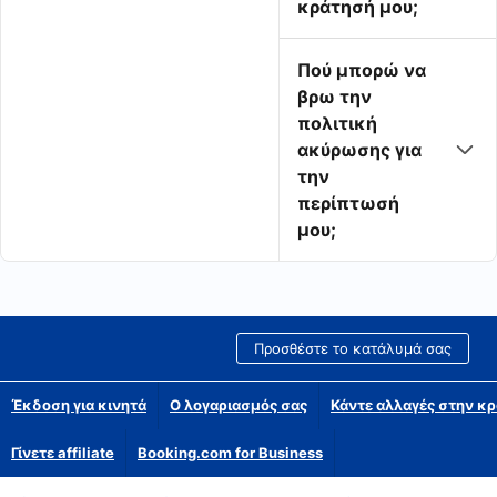
κράτησή μου;
Πού μπορώ να
βρω την
πολιτική
ακύρωσης για
την
περίπτωσή
μου;
Προσθέστε το κατάλυμά σας
Έκδοση για κινητά
Ο λογαριασμός σας
Κάντε αλλαγές στην κρ
Γίνετε affiliate
Booking.com for Business