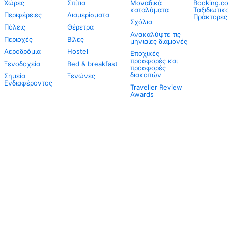
Χώρες
Σπίτια
Μοναδικά
Booking.co
καταλύματα
Ταξιδιωτικ
Περιφέρειες
Διαμερίσματα
Πράκτορες
Σχόλια
Πόλεις
Θέρετρα
Ανακαλύψτε τις
Περιοχές
Βίλες
μηνιαίες διαμονές
Αεροδρόμια
Hostel
Εποχικές
προσφορές και
Ξενοδοχεία
Bed & breakfast
προσφορές
διακοπών
Σημεία
Ξενώνες
Ενδιαφέροντος
Traveller Review
Awards