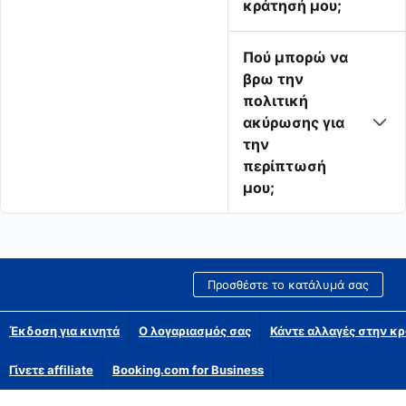
κράτησή μου;
Πού μπορώ να
βρω την
πολιτική
ακύρωσης για
την
περίπτωσή
μου;
Προσθέστε το κατάλυμά σας
Έκδοση για κινητά
Ο λογαριασμός σας
Κάντε αλλαγές στην κρ
Γίνετε affiliate
Booking.com for Business