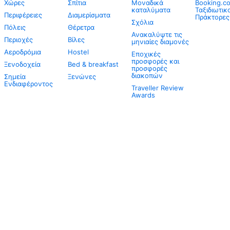
Χώρες
Σπίτια
Μοναδικά
Booking.co
καταλύματα
Ταξιδιωτικ
Περιφέρειες
Διαμερίσματα
Πράκτορες
Σχόλια
Πόλεις
Θέρετρα
Ανακαλύψτε τις
Περιοχές
Βίλες
μηνιαίες διαμονές
Αεροδρόμια
Hostel
Εποχικές
προσφορές και
Ξενοδοχεία
Bed & breakfast
προσφορές
διακοπών
Σημεία
Ξενώνες
Ενδιαφέροντος
Traveller Review
Awards