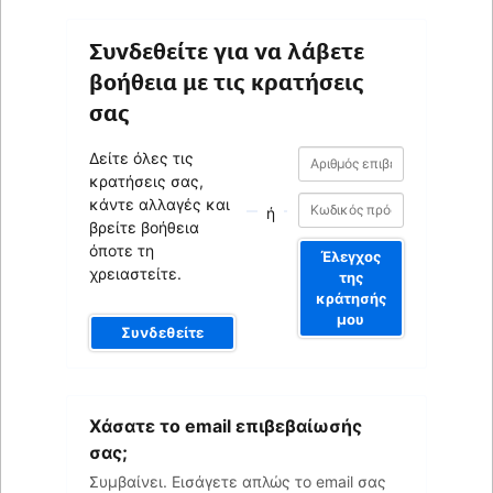
Συνδεθείτε για να λάβετε
βοήθεια με τις κρατήσεις
σας
Αριθμός
Αριθμός
Δείτε όλες τις
επιβεβαίωσης
επιβεβαίωσης
κρατήσεις σας,
κάντε αλλαγές και
ή
βρείτε βοήθεια
όποτε τη
Έλεγχος
χρειαστείτε.
της
κράτησής
μου
Συνδεθείτε
Το
Χάσατε το email επιβεβαίωσής
email
σας
σας;
Συμβαίνει. Εισάγετε απλώς το email σας