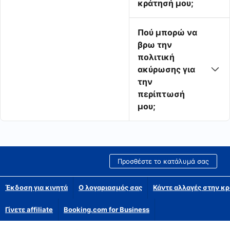
κράτησή μου;
Πού μπορώ να
βρω την
πολιτική
ακύρωσης για
την
περίπτωσή
μου;
Προσθέστε το κατάλυμά σας
Έκδοση για κινητά
Ο λογαριασμός σας
Κάντε αλλαγές στην κρ
Γίνετε affiliate
Booking.com for Business