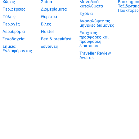
Χώρες
Σπίτια
Μοναδικά
Booking.co
καταλύματα
Ταξιδιωτικ
Περιφέρειες
Διαμερίσματα
Πράκτορες
Σχόλια
Πόλεις
Θέρετρα
Ανακαλύψτε τις
Περιοχές
Βίλες
μηνιαίες διαμονές
Αεροδρόμια
Hostel
Εποχικές
προσφορές και
Ξενοδοχεία
Bed & breakfast
προσφορές
διακοπών
Σημεία
Ξενώνες
Ενδιαφέροντος
Traveller Review
Awards