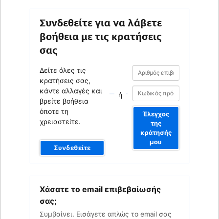
Συνδεθείτε για να λάβετε
βοήθεια με τις κρατήσεις
σας
Αριθμός
Αριθμός
Δείτε όλες τις
επιβεβαίωσης
επιβεβαίωσης
κρατήσεις σας,
κάντε αλλαγές και
ή
βρείτε βοήθεια
όποτε τη
Έλεγχος
χρειαστείτε.
της
κράτησής
μου
Συνδεθείτε
Το
Χάσατε το email επιβεβαίωσής
email
σας
σας;
Συμβαίνει. Εισάγετε απλώς το email σας