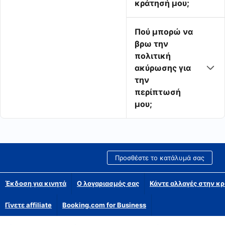
κράτησή μου;
Πού μπορώ να
βρω την
πολιτική
ακύρωσης για
την
περίπτωσή
μου;
Προσθέστε το κατάλυμά σας
Έκδοση για κινητά
Ο λογαριασμός σας
Κάντε αλλαγές στην κρ
Γίνετε affiliate
Booking.com for Business