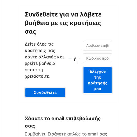
Συνδεθείτε για να λάβετε
βοήθεια με τις κρατήσεις
σας
Αριθμός
Αριθμός
Δείτε όλες τις
επιβεβαίωσης
επιβεβαίωσης
κρατήσεις σας,
κάντε αλλαγές και
ή
βρείτε βοήθεια
όποτε τη
Έλεγχος
χρειαστείτε.
της
κράτησής
μου
Συνδεθείτε
Το
Χάσατε το email επιβεβαίωσής
email
σας
σας;
Συμβαίνει. Εισάγετε απλώς το email σας