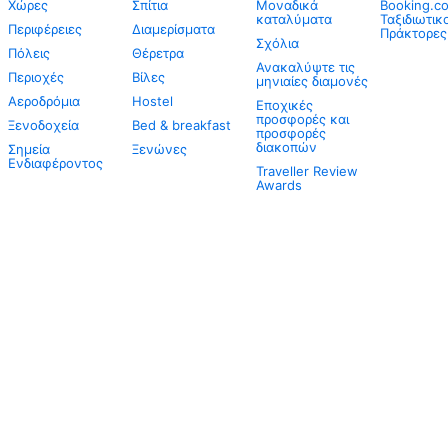
Χώρες
Σπίτια
Μοναδικά
Booking.co
καταλύματα
Ταξιδιωτικ
Περιφέρειες
Διαμερίσματα
Πράκτορες
Σχόλια
Πόλεις
Θέρετρα
Ανακαλύψτε τις
Περιοχές
Βίλες
μηνιαίες διαμονές
Αεροδρόμια
Hostel
Εποχικές
προσφορές και
Ξενοδοχεία
Bed & breakfast
προσφορές
διακοπών
Σημεία
Ξενώνες
Ενδιαφέροντος
Traveller Review
Awards