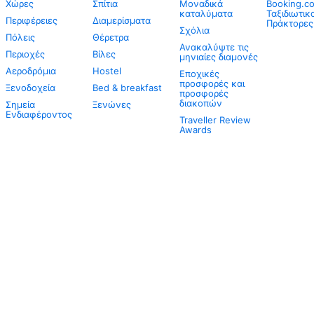
Χώρες
Σπίτια
Μοναδικά
Booking.co
καταλύματα
Ταξιδιωτικ
Περιφέρειες
Διαμερίσματα
Πράκτορες
Σχόλια
Πόλεις
Θέρετρα
Ανακαλύψτε τις
Περιοχές
Βίλες
μηνιαίες διαμονές
Αεροδρόμια
Hostel
Εποχικές
προσφορές και
Ξενοδοχεία
Bed & breakfast
προσφορές
διακοπών
Σημεία
Ξενώνες
Ενδιαφέροντος
Traveller Review
Awards