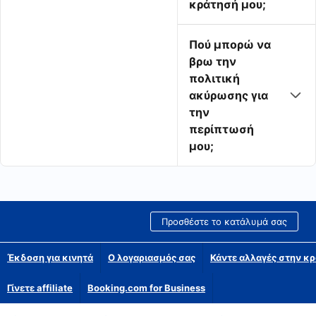
κράτησή μου;
Πού μπορώ να
βρω την
πολιτική
ακύρωσης για
την
περίπτωσή
μου;
Προσθέστε το κατάλυμά σας
Έκδοση για κινητά
Ο λογαριασμός σας
Κάντε αλλαγές στην κρ
Γίνετε affiliate
Booking.com for Business