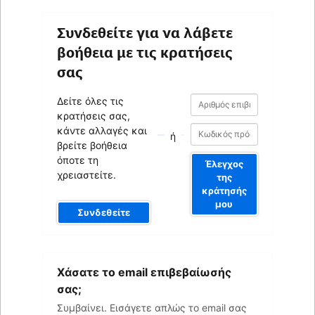
Συνδεθείτε για να λάβετε
βοήθεια με τις κρατήσεις
σας
Αριθμός
Αριθμός
Δείτε όλες τις
επιβεβαίωσης
επιβεβαίωσης
κρατήσεις σας,
κάντε αλλαγές και
ή
βρείτε βοήθεια
όποτε τη
Έλεγχος
χρειαστείτε.
της
κράτησής
μου
Συνδεθείτε
Το
Χάσατε το email επιβεβαίωσής
email
σας
σας;
Συμβαίνει. Εισάγετε απλώς το email σας