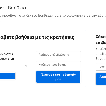
ν - Βοήθεια
ε πρόσβαση στο Κέντρο Βοήθειας, να επικοινωνήσετε με την Εξυ
.
Το
λάβετε βοήθεια με τις κρατήσεις
Χάσατ
email
σας
επιβ
Συμβαί
Αριθμός
Αριθμός
ας, κάντε
email 
επιβεβαίωσης
επιβεβαίωσης
 όποτε τη
ξανασ
ή
Έλεγχος της κράτησής
Απο
μου