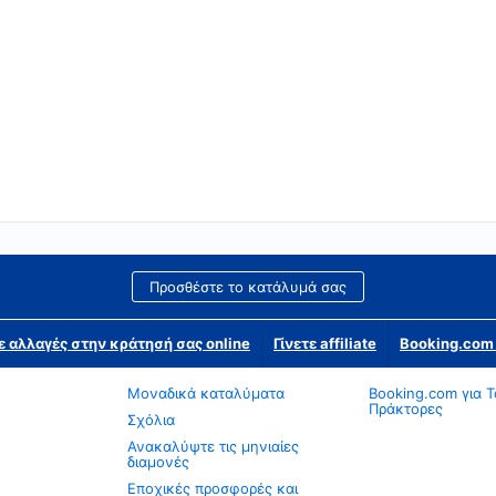
Προσθέστε το κατάλυμά σας
ε αλλαγές στην κράτησή σας online
Γίνετε affiliate
Booking.com 
Μοναδικά καταλύματα
Booking.com για Τ
Πράκτορες
Σχόλια
Ανακαλύψτε τις μηνιαίες
διαμονές
Εποχικές προσφορές και