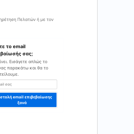
πηρέτηση Πελατών ή με τον
ε το email
εβαίωσής σας;
νει. Εισάγετε απλώς το
σας παρακάτω και θα το
τείλουμε.
στολή email επιβεβαίωσης
ξανά