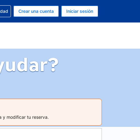
n tu reserva
edad
Crear una cuenta
Iniciar sesión
s Dólar de EEUU
ue estás usando es Español (Argentina)
yudar?
 y modificar tu reserva.