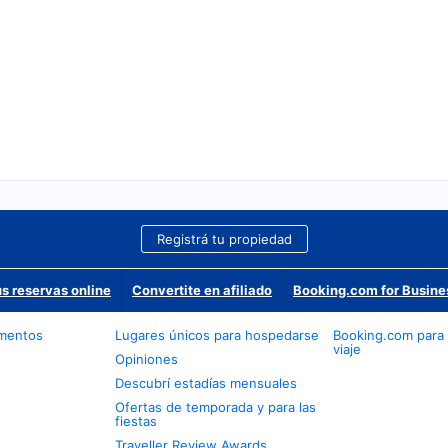
Registrá tu propiedad
us reservas online
Convertite en afiliado
Booking.com for Busine
amentos
Lugares únicos para hospedarse
Booking.com para
viaje
Opiniones
Descubrí estadías mensuales
Ofertas de temporada y para las
fiestas
Traveller Review Awards