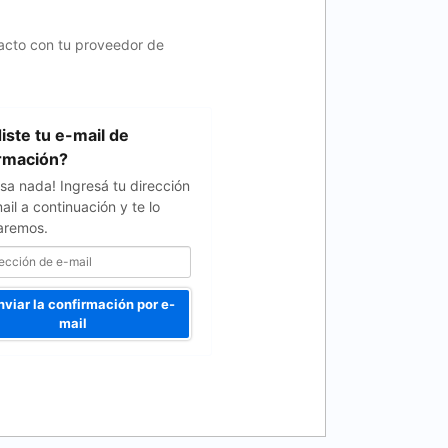
tacto con tu proveedor de
iste tu e-mail de
rmación?
sa nada! Ingresá tu dirección
ail a continuación y te lo
aremos.
viar la confirmación por e-
mail