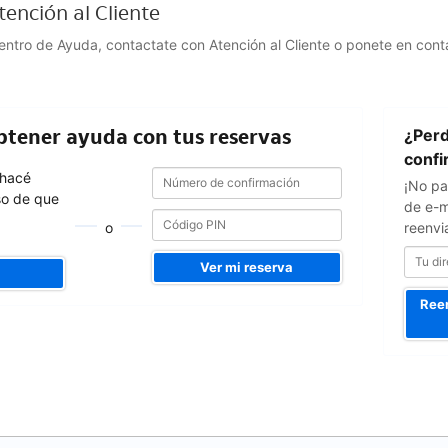
ención al Cliente
Centro de Ayuda, contactate con Atención al Cliente o ponete en con
Tu
obtener ayuda con tus reservas
¿Perd
dirección
de
confi
Número
Número
e-
 hacé
¡No pa
de
de
mail
so de que
confirmación
de e-m
confirmación
o
reenvi
Ver mi reserva
Reen