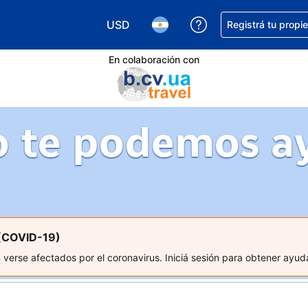
USD
Conseguí ayuda co
Registrá tu propi
Elegir la moneda. Tu moneda actual e
Elegir el idioma. El idioma q
En colaboración con
 te podemos a
 (COVID-19)
erse afectados por el coronavirus. Iniciá sesión para obtener ayuda