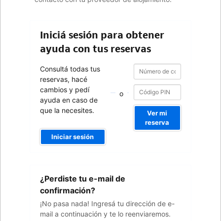
Iniciá sesión para obtener
ayuda con tus reservas
Número
Número
Consultá todas tus
de
de
reservas, hacé
confirmación
confirmación
cambios y pedí
o
ayuda en caso de
que la necesites.
Ver mi
reserva
Iniciar sesión
Tu
¿Perdiste tu e-mail de
dirección
de
confirmación?
e-
¡No pasa nada! Ingresá tu dirección de e-
mail
mail a continuación y te lo reenviaremos.