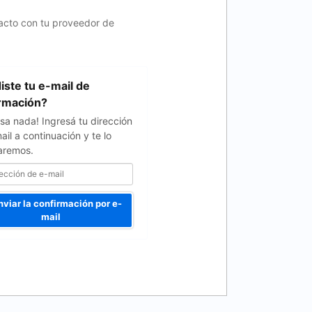
tacto con tu proveedor de
iste tu e-mail de
rmación?
sa nada! Ingresá tu dirección
ail a continuación y te lo
aremos.
viar la confirmación por e-
mail