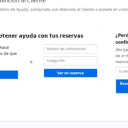
ención al Cliente
Centro de Ayuda, contactate con Atención al Cliente o ponete en con
Tu
obtener ayuda con tus reservas
¿Perd
dirección
de
confi
Número
Número
e-
 hacé
¡No pa
de
de
mail
so de que
confirmación
de e-m
confirmación
o
reenvi
Ver mi reserva
Reen