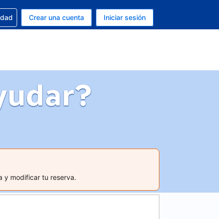
n tu reserva
edad
Crear una cuenta
Iniciar sesión
s Peso argentino
ue estás usando es Español (Argentina)
yudar?
 y modificar tu reserva.