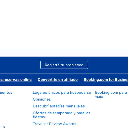
Registrá tu propiedad
us reservas online
Convertite en afiliado
Booking.com for Busine
amentos
Lugares únicos para hospedarse
Booking.com para
viaje
Opiniones
Descubrí estadías mensuales
Ofertas de temporada y para las
fiestas
Traveller Review Awards
sts