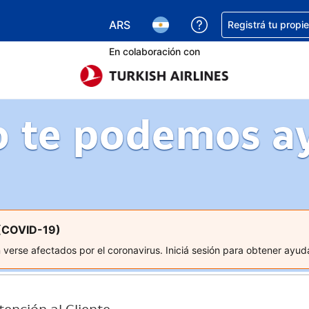
ARS
Conseguí ayuda co
Registrá tu propi
Elegir la moneda. Tu moneda actual e
Elegir el idioma. El idioma q
En colaboración con
 te podemos a
 (COVID-19)
erse afectados por el coronavirus. Iniciá sesión para obtener ayuda