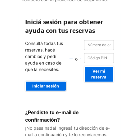
Iniciá sesión para obtener
ayuda con tus reservas
Número
Número
Consultá todas tus
de
de
reservas, hacé
confirmación
confirmación
cambios y pedí
o
ayuda en caso de
que la necesites.
Ver mi
reserva
Iniciar sesión
Tu
¿Perdiste tu e-mail de
dirección
de
confirmación?
e-
¡No pasa nada! Ingresá tu dirección de e-
mail
mail a continuación y te lo reenviaremos.