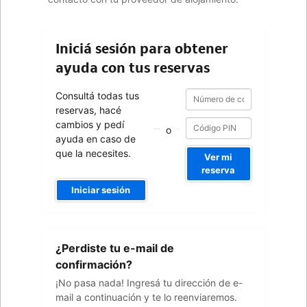
Iniciá sesión para obtener
ayuda con tus reservas
Número
Número
Consultá todas tus
de
de
reservas, hacé
confirmación
confirmación
cambios y pedí
o
ayuda en caso de
que la necesites.
Ver mi
reserva
Iniciar sesión
Tu
¿Perdiste tu e-mail de
dirección
de
confirmación?
e-
¡No pasa nada! Ingresá tu dirección de e-
mail
mail a continuación y te lo reenviaremos.