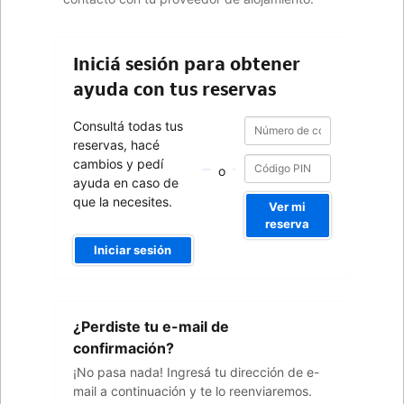
Iniciá sesión para obtener
ayuda con tus reservas
Número
Número
Consultá todas tus
de
de
reservas, hacé
confirmación
confirmación
cambios y pedí
o
ayuda en caso de
que la necesites.
Ver mi
reserva
Iniciar sesión
Tu
¿Perdiste tu e-mail de
dirección
de
confirmación?
e-
¡No pasa nada! Ingresá tu dirección de e-
mail
mail a continuación y te lo reenviaremos.