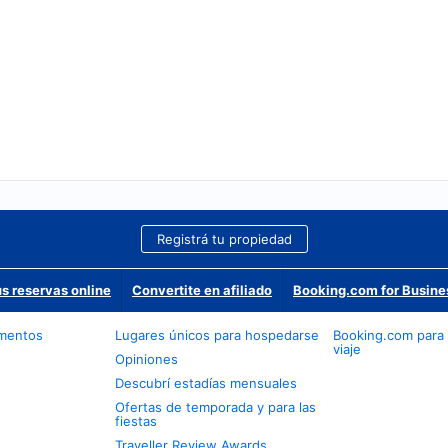
Registrá tu propiedad
us reservas online
Convertite en afiliado
Booking.com for Busine
amentos
Lugares únicos para hospedarse
Booking.com para
viaje
Opiniones
Descubrí estadías mensuales
Ofertas de temporada y para las
fiestas
Traveller Review Awards