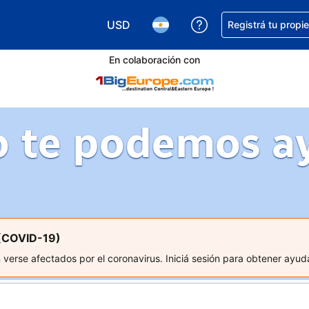
USD
Conseguí ayuda co
Registrá tu propi
Elegir la moneda. Tu moneda actual e
Elegir el idioma. El idioma q
En colaboración con
 te podemos a
 (COVID-19)
erse afectados por el coronavirus. Iniciá sesión para obtener ayuda