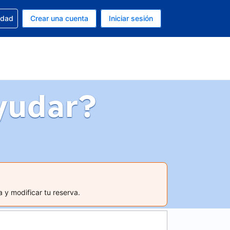
n tu reserva
edad
Crear una cuenta
Iniciar sesión
s Dólar de EEUU
ue estás usando es Español (Argentina)
yudar?
 y modificar tu reserva.