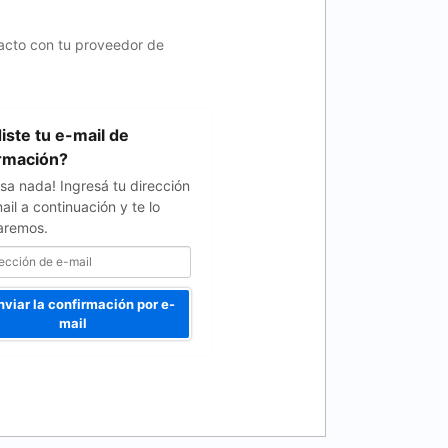
tacto con tu proveedor de
iste tu e-mail de
rmación?
sa nada! Ingresá tu dirección
ail a continuación y te lo
aremos.
viar la confirmación por e-
mail