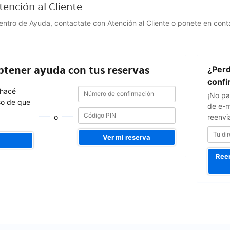
ención al Cliente
Centro de Ayuda, contactate con Atención al Cliente o ponete en con
Tu
obtener ayuda con tus reservas
¿Perd
dirección
de
confi
Número
Número
e-
 hacé
¡No pa
de
de
mail
so de que
confirmación
de e-m
confirmación
o
reenvi
Ver mi reserva
Reen