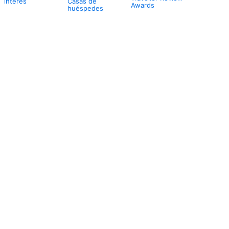
interés
Casas de
Awards
huéspedes