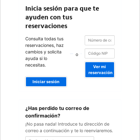
Inicia sesión para que te
ayuden con tus
reservaciones
Número
Número
Consulta todas tus
de
de
reservaciones, haz
confirmación
confirmación
cambios y solicita
o
ayuda si lo
necesitas.
Ver mi
reservación
Iniciar sesión
Tu
¿Has perdido tu correo de
dirección
de
confirmación?
correo
¡No pasa nada! Introduce tu dirección de
correo a continuación y te lo reenviaremos.