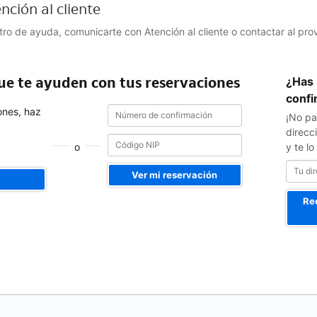
nción al cliente
ntro de ayuda, comunicarte con Atención al cliente o contactar al pro
Tu
que te ayuden con tus reservaciones
¿Has 
dirección
de
confi
Número
Número
correo
ones, haz
¡No pa
de
de
confirmación
direcc
confirmación
o
y te l
Ver mi reservación
Re