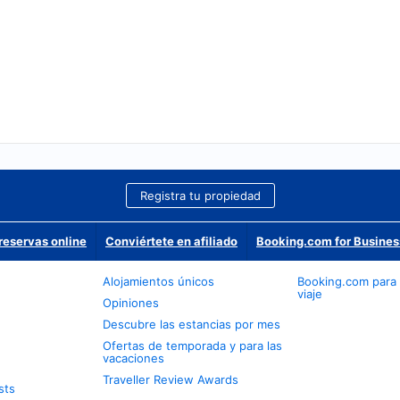
Registra tu propiedad
reservas online
Conviértete en afiliado
Booking.com for Busines
Alojamientos únicos
Booking.com para
viaje
Opiniones
Descubre las estancias por mes
Ofertas de temporada y para las
vacaciones
Traveller Review Awards
sts