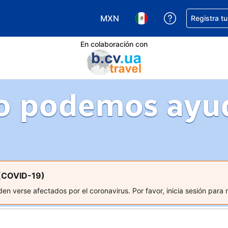
MXN
Obtener ayud
Registra t
Elegir tu moneda. Tu moneda ac
Elegir el idioma que pre
En colaboración con
 podemos ayu
 (COVID-19)
n verse afectados por el coronavirus. Por favor, inicia sesión para 