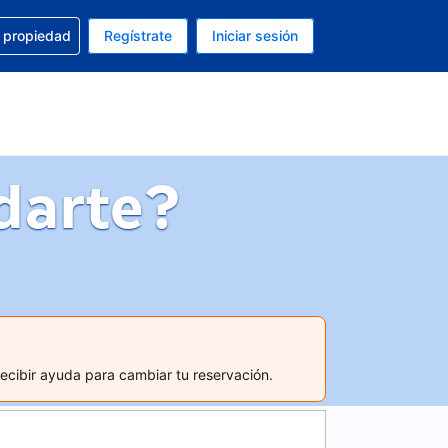
a con la reservación
u propiedad
Regístrate
Iniciar sesión
tual es Peso mexicano
fieres. Tu idioma actual es Español (México)
darte?
recibir ayuda para cambiar tu reservación.