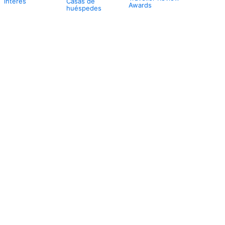
interés
Casas de
Awards
huéspedes