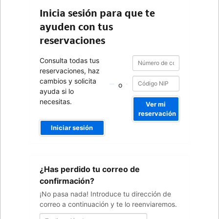
Inicia sesión para que te
ayuden con tus
reservaciones
Número
Número
Consulta todas tus
de
de
reservaciones, haz
confirmación
confirmación
cambios y solicita
o
ayuda si lo
necesitas.
Ver mi
reservación
Iniciar sesión
Tu
¿Has perdido tu correo de
dirección
de
confirmación?
correo
¡No pasa nada! Introduce tu dirección de
correo a continuación y te lo reenviaremos.