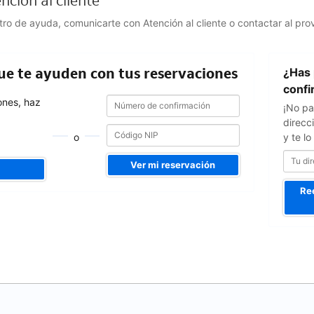
nción al cliente
ntro de ayuda, comunicarte con Atención al cliente o contactar al pro
Tu
que te ayuden con tus reservaciones
¿Has 
dirección
de
confi
Número
Número
correo
ones, haz
¡No pa
de
de
confirmación
direcc
confirmación
o
y te l
Ver mi reservación
Re