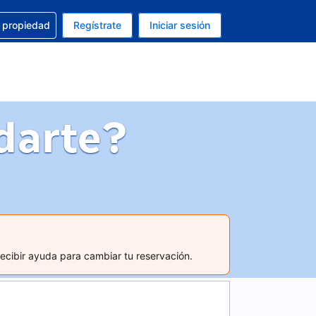
a con la reservación
u propiedad
Regístrate
Iniciar sesión
tual es Peso mexicano
fieres. Tu idioma actual es Español (México)
darte?
recibir ayuda para cambiar tu reservación.