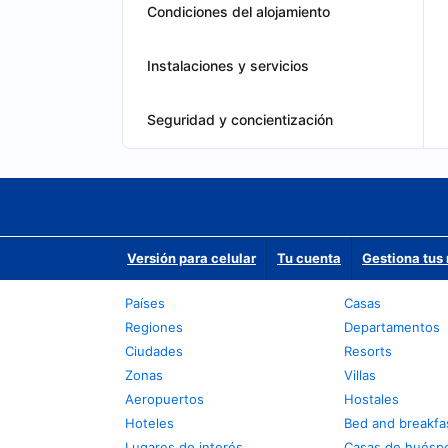
Condiciones del alojamiento
Instalaciones y servicios
Seguridad y concientización
Versión para celular
Tu cuenta
Gestiona tus 
Países
Casas
Regiones
Departamentos
Ciudades
Resorts
Zonas
Villas
Aeropuertos
Hostales
Hoteles
Bed and breakfa
Lugares de interés
Casas de huésp