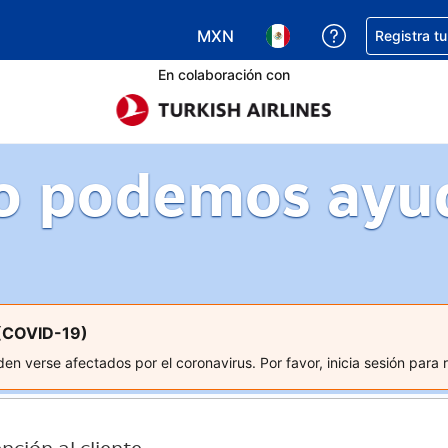
MXN
Obtener ayud
Registra t
Elegir tu moneda. Tu moneda ac
Elegir el idioma que pre
En colaboración con
 podemos ayu
 (COVID-19)
n verse afectados por el coronavirus. Por favor, inicia sesión para 