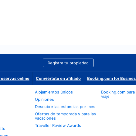
Registra tu propiedad
reservas online
Conviértete en afiliado
Booking.com for Busines
Alojamientos únicos
Booking.com para
viaje
Opiniones
Descubre las estancias por mes
Ofertas de temporada y para las
vacaciones
Traveller Review Awards
sts
edes