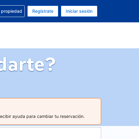
a con la reservación
u propiedad
Regístrate
Iniciar sesión
tual es Dólar de EEUU
fieres. Tu idioma actual es Español (México)
darte?
recibir ayuda para cambiar tu reservación.