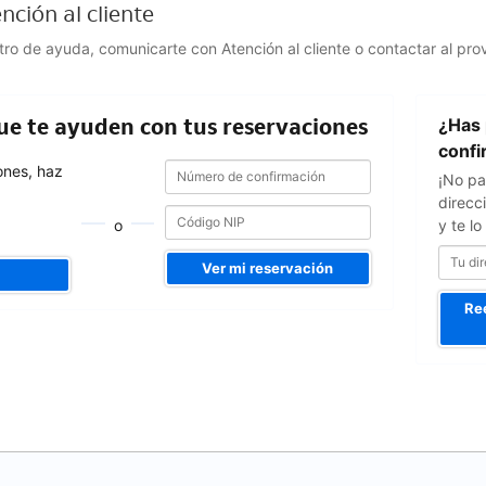
nción al cliente
ntro de ayuda, comunicarte con Atención al cliente o contactar al pro
Tu
que te ayuden con tus reservaciones
¿Has 
dirección
de
confi
Número
Número
correo
ones, haz
¡No pa
de
de
confirmación
direcc
confirmación
o
y te l
Ver mi reservación
Re