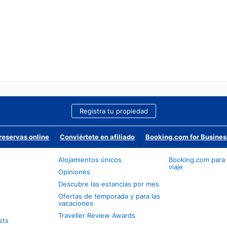
Registra tu propiedad
reservas online
Conviértete en afiliado
Booking.com for Busines
Alojamientos únicos
Booking.com para
viaje
Opiniones
Descubre las estancias por mes
Ofertas de temporada y para las
vacaciones
Traveller Review Awards
sts