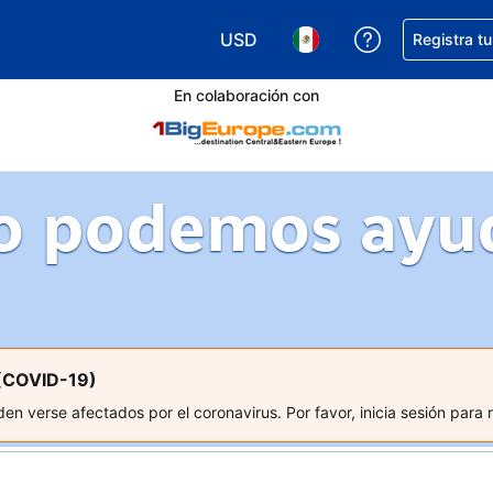
USD
Obtener ayud
Registra t
Elegir tu moneda. Tu moneda ac
Elegir el idioma que pre
En colaboración con
 podemos ayu
 (COVID-19)
n verse afectados por el coronavirus. Por favor, inicia sesión para 