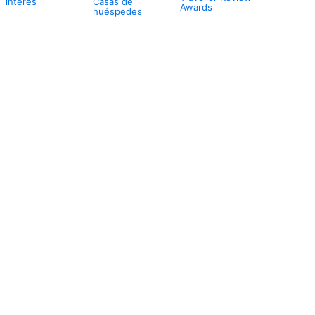
interés
Casas de
Awards
huéspedes