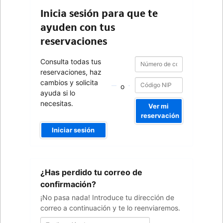
Inicia sesión para que te
ayuden con tus
reservaciones
Número
Número
Consulta todas tus
de
de
reservaciones, haz
confirmación
confirmación
cambios y solicita
o
ayuda si lo
necesitas.
Ver mi
reservación
Iniciar sesión
Tu
¿Has perdido tu correo de
dirección
de
confirmación?
correo
¡No pasa nada! Introduce tu dirección de
correo a continuación y te lo reenviaremos.