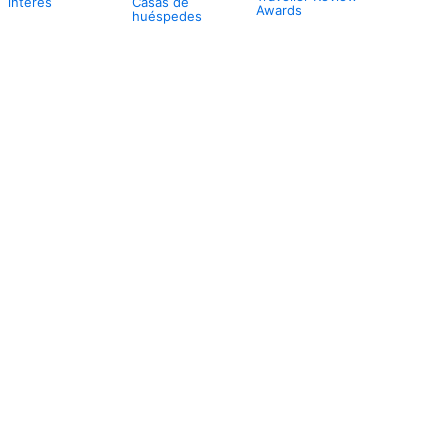
interés
Casas de
Awards
huéspedes