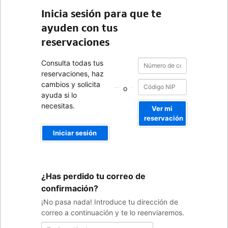
Inicia sesión para que te
ayuden con tus
reservaciones
Número
Número
Consulta todas tus
de
de
reservaciones, haz
confirmación
confirmación
cambios y solicita
o
ayuda si lo
necesitas.
Ver mi
reservación
Iniciar sesión
Tu
¿Has perdido tu correo de
dirección
de
confirmación?
correo
¡No pasa nada! Introduce tu dirección de
correo a continuación y te lo reenviaremos.