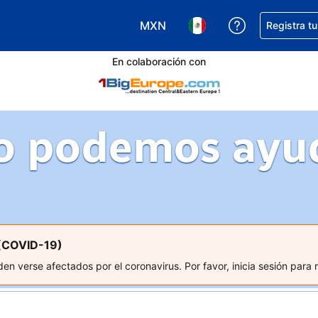
MXN
Obtener ayud
Registra t
Elegir tu moneda. Tu moneda ac
Elegir el idioma que pre
En colaboración con
 podemos ayu
 (COVID-19)
n verse afectados por el coronavirus. Por favor, inicia sesión para 