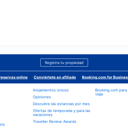
Registra tu propiedad
reservas online
Conviértete en afiliado
Booking.com for Busines
Alojamientos únicos
Booking.com para
viaje
Opiniones
Descubre las estancias por mes
Ofertas de temporada y para las
vacaciones
Traveller Review Awards
sts