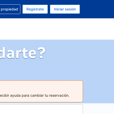
a con la reservación
u propiedad
Regístrate
Iniciar sesión
tual es Peso mexicano
fieres. Tu idioma actual es Español (México)
darte?
recibir ayuda para cambiar tu reservación.