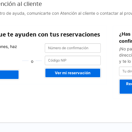
nción al cliente
ntro de ayuda, comunicarte con Atención al cliente o contactar al pro
Tu
que te ayuden con tus reservaciones
¿Has 
dirección
de
confi
Número
Número
correo
ones, haz
¡No pa
de
de
confirmación
direcc
confirmación
o
y te l
Ver mi reservación
Re