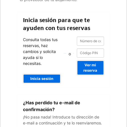
Inicia sesión para que te
ayuden con tus reservas
Número
Número
Consulta todas tus
de
de
reservas, haz
confirmación
confirmación
cambios y solicita
o
ayuda si lo
necesitas.
Ver mi
reserva
Inicia sesión
Tu
¿Has perdido tu e-mail de
dirección
de
confirmación?
e-
¡No pasa nada! Introduce tu dirección de
mail
e-mail a continuación y te lo reenviaremos.