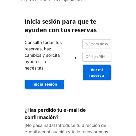
Inicia sesión para que te
ayuden con tus reservas
Número
Número
Consulta todas tus
de
de
reservas, haz
confirmación
confirmación
cambios y solicita
o
ayuda si lo
necesitas.
Ver mi
reserva
Inicia sesión
Tu
¿Has perdido tu e-mail de
dirección
de
confirmación?
e-
¡No pasa nada! Introduce tu dirección de
mail
e-mail a continuación y te lo reenviaremos.