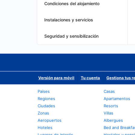
Condiciones del alojamiento
Instalaciones y servicios
Seguridad y sensibilización
Versión para móvil
Tu cuenta
Gestiona tus r
Países
Casas
Regiones
Apartamentos
Ciudades
Resorts
Zonas
Villas
Aeropuertos
Albergues
Hoteles
Bed and Breakfa
Lugares de interés
Hostales y pens