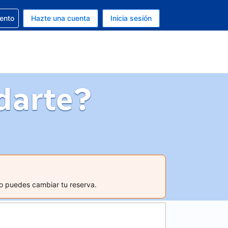
la reserva
iento
Hazte una cuenta
Inicia sesión
s Dólar de EEUU
. Tu idioma actual es Español
darte?
mo puedes cambiar tu reserva.