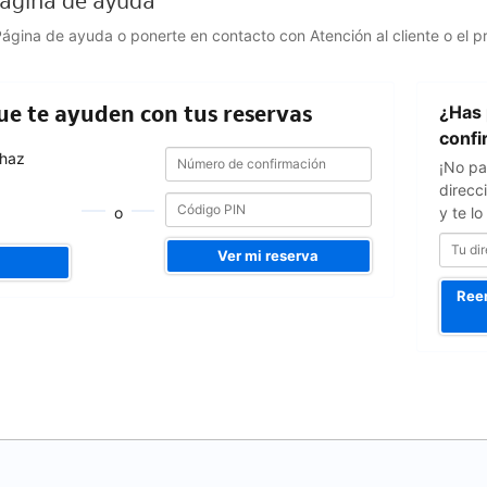
 Página de ayuda
 Página de ayuda o ponerte en contacto con Atención al cliente o el p
Tu
que te ayuden con tus reservas
¿Has 
dirección
de
confi
Número
Número
e-
 haz
¡No pa
de
de
mail
confirmación
direcc
confirmación
o
y te l
Ver mi reserva
Reen