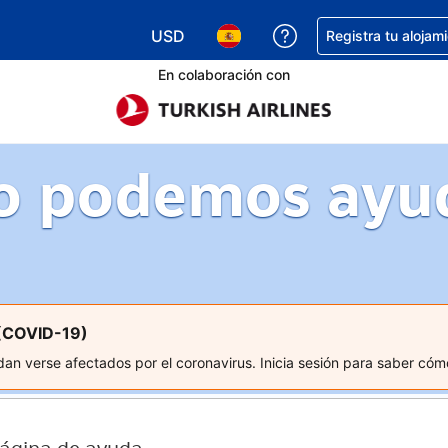
USD
Obtener ayuda con 
Registra tu alojam
Elegir tu moneda. Tu moneda actual e
Elegir el idioma que prefieres
En colaboración con
 podemos ayu
 (COVID-19)
an verse afectados por el coronavirus. Inicia sesión para saber có