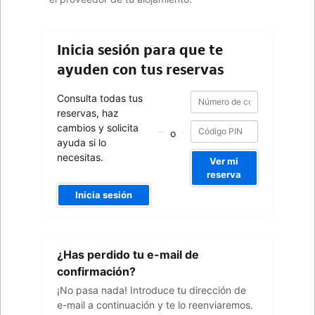
Inicia sesión para que te
ayuden con tus reservas
Número
Número
Consulta todas tus
de
de
reservas, haz
confirmación
confirmación
cambios y solicita
o
ayuda si lo
necesitas.
Ver mi
reserva
Inicia sesión
Tu
¿Has perdido tu e-mail de
dirección
de
confirmación?
e-
¡No pasa nada! Introduce tu dirección de
mail
e-mail a continuación y te lo reenviaremos.