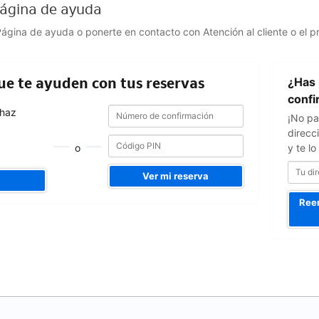
 Página de ayuda
 Página de ayuda o ponerte en contacto con Atención al cliente o el p
Tu
que te ayuden con tus reservas
¿Has 
dirección
de
confi
Número
Número
e-
 haz
¡No pa
de
de
mail
confirmación
direcc
confirmación
o
y te l
Ver mi reserva
Reen