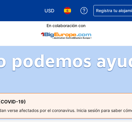
USD
Obtener ayuda con 
Registra tu alojam
Elegir tu moneda. Tu moneda actual e
Elegir el idioma que prefieres
En colaboración con
 podemos ayu
 (COVID-19)
an verse afectados por el coronavirus. Inicia sesión para saber có