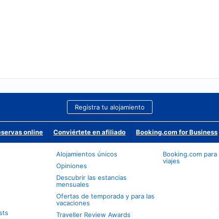
Registra tu alojamiento
eservas online
Conviértete en afiliado
Booking.com for Business
Alojamientos únicos
Booking.com para
viajes
Opiniones
Descubrir las estancias
mensuales
Ofertas de temporada y para las
vacaciones
sts
Traveller Review Awards