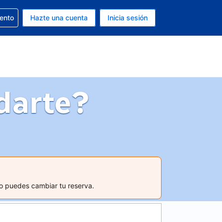
la reserva
iento
Hazte una cuenta
Inicia sesión
s Dólar de EEUU
. Tu idioma actual es Español
darte?
mo puedes cambiar tu reserva.