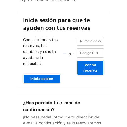
Inicia sesión para que te
ayuden con tus reservas
Número
Número
Consulta todas tus
de
de
reservas, haz
confirmación
confirmación
cambios y solicita
o
ayuda si lo
necesitas.
Ver mi
reserva
Inicia sesión
Tu
¿Has perdido tu e-mail de
dirección
de
confirmación?
e-
¡No pasa nada! Introduce tu dirección de
mail
e-mail a continuación y te lo reenviaremos.