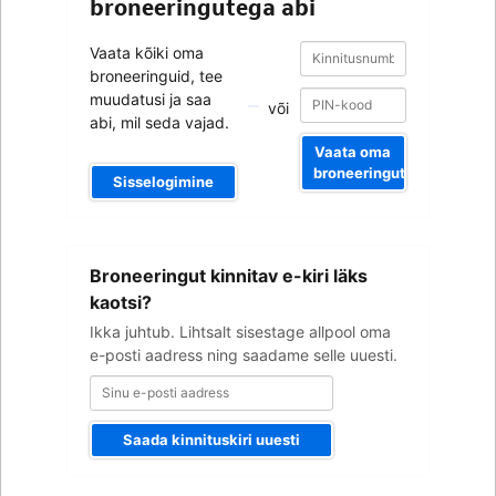
broneeringutega abi
Kinnitusnumber
Kinnitusnumber
Vaata kõiki oma
broneeringuid, tee
muudatusi ja saa
või
abi, mil seda vajad.
Vaata oma
broneeringut
Sisselogimine
Sinu
Broneeringut kinnitav e-kiri läks
e-
posti
kaotsi?
aadress
Ikka juhtub. Lihtsalt sisestage allpool oma
e-posti aadress ning saadame selle uuesti.
Saada kinnituskiri uuesti