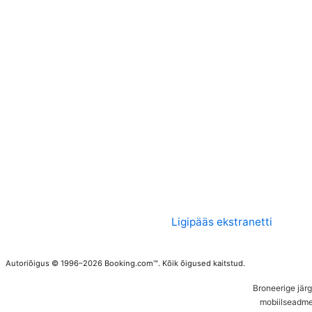
Ligipääs ekstranetti
Autoriõigus © 1996–2026 Booking.com™. Kõik õigused kaitstud.
Broneerige jär
mobiilseadme