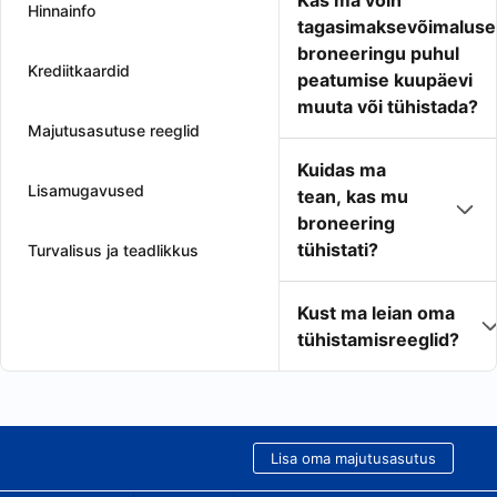
Kas ma võin
Hinnainfo
tagasimaksevõimaluse
broneeringu puhul
Krediitkaardid
peatumise kuupäevi
muuta või tühistada?
Majutusasutuse reeglid
Kuidas ma
Lisamugavused
tean, kas mu
broneering
tühistati?
Turvalisus ja teadlikkus
Kust ma leian oma
tühistamisreeglid?
Lisa oma majutusasutus