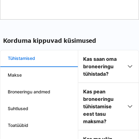
Korduma kippuvad küsimused
Tühistamised
Kas saan oma
broneeringu
tühistada?
Makse
Kas pean
Broneeringu andmed
broneeringu
tühistamise
Suhtlused
eest tasu
maksma?
Toatüübid