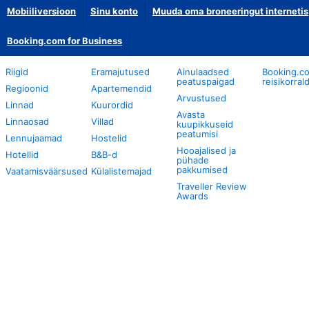
Mobiiliversioon
Sinu konto
Muuda oma broneeringut internetis
Booking.com for Business
Riigid
Eramajutused
Ainulaadsed
Booking.c
peatuspaigad
reisikorral
Regioonid
Apartemendid
Arvustused
Linnad
Kuurordid
Avasta
Linnaosad
Villad
kuupikkuseid
peatumisi
Lennujaamad
Hostelid
Hooajalised ja
Hotellid
B&B-d
pühade
pakkumised
Vaatamisväärsused
Külalistemajad
Traveller Review
Awards