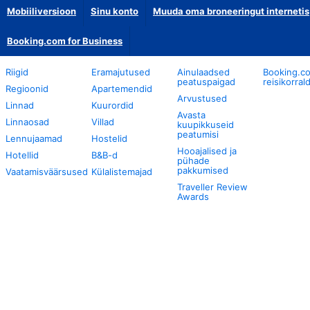
Mobiiliversioon
Sinu konto
Muuda oma broneeringut internetis
Booking.com for Business
Riigid
Eramajutused
Ainulaadsed
Booking.c
peatuspaigad
reisikorral
Regioonid
Apartemendid
Arvustused
Linnad
Kuurordid
Avasta
Linnaosad
Villad
kuupikkuseid
peatumisi
Lennujaamad
Hostelid
Hooajalised ja
Hotellid
B&B-d
pühade
pakkumised
Vaatamisväärsused
Külalistemajad
Traveller Review
Awards