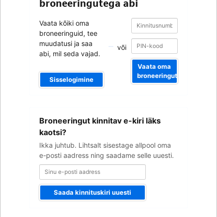
broneeringutega abi
Kinnitusnumber
Kinnitusnumber
Vaata kõiki oma
broneeringuid, tee
muudatusi ja saa
või
abi, mil seda vajad.
Vaata oma
broneeringut
Sisselogimine
Sinu
Broneeringut kinnitav e-kiri läks
e-
posti
kaotsi?
aadress
Ikka juhtub. Lihtsalt sisestage allpool oma
e-posti aadress ning saadame selle uuesti.
Saada kinnituskiri uuesti