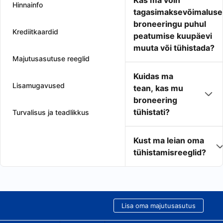
Kas ma võin
Hinnainfo
tagasimaksevõimaluse
broneeringu puhul
Krediitkaardid
peatumise kuupäevi
muuta või tühistada?
Majutusasutuse reeglid
Kuidas ma
Lisamugavused
tean, kas mu
broneering
tühistati?
Turvalisus ja teadlikkus
Kust ma leian oma
tühistamisreeglid?
Lisa oma majutusasutus