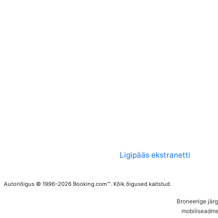
Ligipääs ekstranetti
Autoriõigus © 1996–2026 Booking.com™. Kõik õigused kaitstud.
Broneerige jär
mobiilseadme