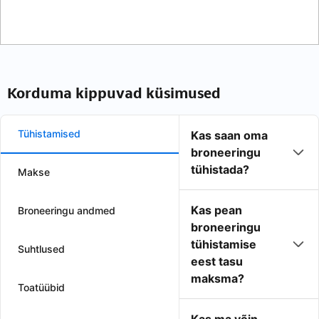
Korduma kippuvad küsimused
Tühistamised
Kas saan oma
broneeringu
tühistada?
Makse
Kas pean
Broneeringu andmed
broneeringu
tühistamise
Suhtlused
eest tasu
maksma?
Toatüübid