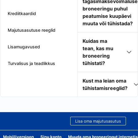
tagasimaksevõimaluse
broneeringu puhul
Krediitkaardid
peatumise kuupäevi
muuta või tühistada?
Majutusasutuse reeglid
Kuidas ma
Lisamugavused
tean, kas mu
broneering
tühistati?
Turvalisus ja teadlikkus
Kust ma leian oma
tühistamisreeglid?
Lisa oma majutusasutus
Mobiiliversioon
Sinu konto
Muuda oma broneeringut internetis