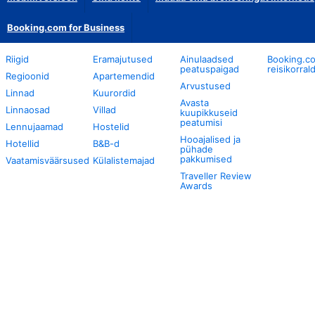
Booking.com for Business
Riigid
Eramajutused
Ainulaadsed
Booking.c
peatuspaigad
reisikorral
Regioonid
Apartemendid
Arvustused
Linnad
Kuurordid
Avasta
Linnaosad
Villad
kuupikkuseid
peatumisi
Lennujaamad
Hostelid
Hooajalised ja
Hotellid
B&B-d
pühade
pakkumised
Vaatamisväärsused
Külalistemajad
Traveller Review
Awards