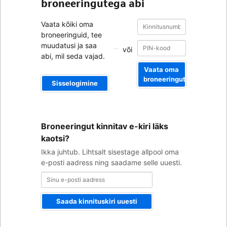
broneeringutega abi
Kinnitusnumber
Kinnitusnumber
Vaata kõiki oma
broneeringuid, tee
muudatusi ja saa
või
abi, mil seda vajad.
Vaata oma
broneeringut
Sisselogimine
Sinu
Broneeringut kinnitav e-kiri läks
e-
posti
kaotsi?
aadress
Ikka juhtub. Lihtsalt sisestage allpool oma
e-posti aadress ning saadame selle uuesti.
Saada kinnituskiri uuesti