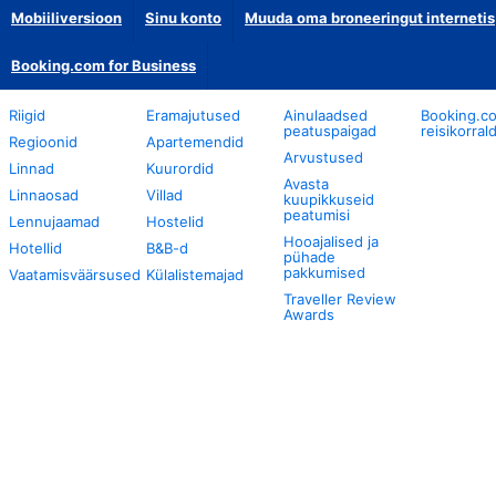
Mobiiliversioon
Sinu konto
Muuda oma broneeringut internetis
Booking.com for Business
Riigid
Eramajutused
Ainulaadsed
Booking.c
peatuspaigad
reisikorral
Regioonid
Apartemendid
Arvustused
Linnad
Kuurordid
Avasta
Linnaosad
Villad
kuupikkuseid
peatumisi
Lennujaamad
Hostelid
Hooajalised ja
Hotellid
B&B-d
pühade
pakkumised
Vaatamisväärsused
Külalistemajad
Traveller Review
Awards