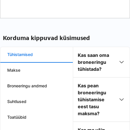
Korduma kippuvad küsimused
Tühistamised
Kas saan oma
broneeringu
tühistada?
Makse
Kas pean
Broneeringu andmed
broneeringu
tühistamise
Suhtlused
eest tasu
maksma?
Toatüübid