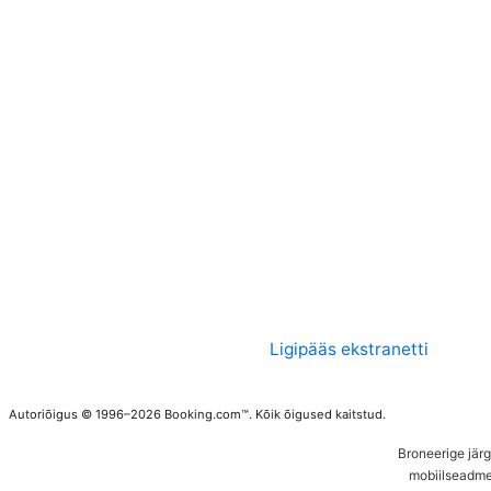
Ligipääs ekstranetti
Autoriõigus © 1996–2026 Booking.com™. Kõik õigused kaitstud.
Broneerige jär
mobiilseadme