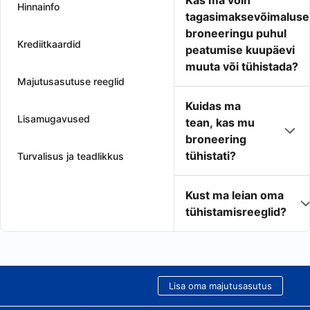
Kas ma võin
Hinnainfo
tagasimaksevõimaluse
broneeringu puhul
Krediitkaardid
peatumise kuupäevi
muuta või tühistada?
Majutusasutuse reeglid
Kuidas ma
Lisamugavused
tean, kas mu
broneering
tühistati?
Turvalisus ja teadlikkus
Kust ma leian oma
tühistamisreeglid?
Lisa oma majutusasutus