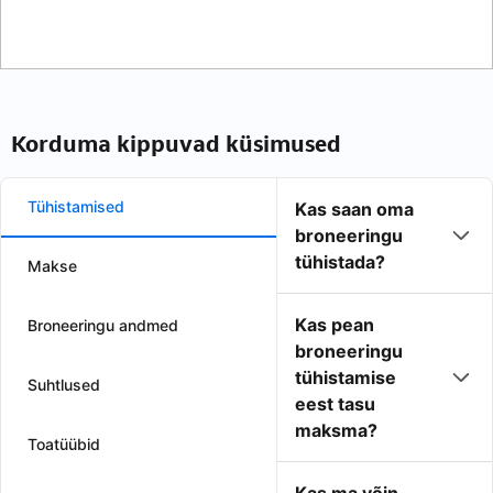
Korduma kippuvad küsimused
Tühistamised
Kas saan oma
broneeringu
tühistada?
Makse
Kas pean
Broneeringu andmed
broneeringu
tühistamise
Suhtlused
eest tasu
maksma?
Toatüübid