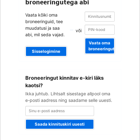
broneeringutega abi
Kinnitusnumber
Kinnitusnumber
Vaata kõiki oma
broneeringuid, tee
muudatusi ja saa
või
abi, mil seda vajad.
Vaata oma
broneeringut
Sisselogimine
Sinu
Broneeringut kinnitav e-kiri läks
e-
posti
kaotsi?
aadress
Ikka juhtub. Lihtsalt sisestage allpool oma
e-posti aadress ning saadame selle uuesti.
Saada kinnituskiri uuesti