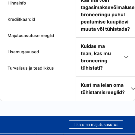
Kas ma võin
Hinnainfo
tagasimaksevõimaluse
broneeringu puhul
Krediitkaardid
peatumise kuupäevi
muuta või tühistada?
Majutusasutuse reeglid
Kuidas ma
Lisamugavused
tean, kas mu
broneering
tühistati?
Turvalisus ja teadlikkus
Kust ma leian oma
tühistamisreeglid?
Lisa oma majutusasutus