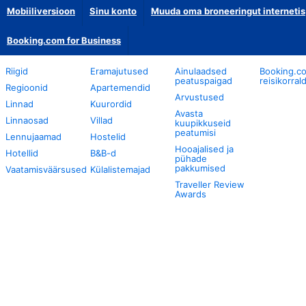
Mobiiliversioon
Sinu konto
Muuda oma broneeringut internetis
Booking.com for Business
Riigid
Eramajutused
Ainulaadsed
Booking.c
peatuspaigad
reisikorral
Regioonid
Apartemendid
Arvustused
Linnad
Kuurordid
Avasta
Linnaosad
Villad
kuupikkuseid
peatumisi
Lennujaamad
Hostelid
Hooajalised ja
Hotellid
B&B-d
pühade
pakkumised
Vaatamisväärsused
Külalistemajad
Traveller Review
Awards