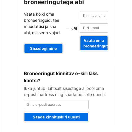
broneeringutega abi
Kinnitusnumber
Kinnitusnumber
Vaata kõiki oma
broneeringuid, tee
muudatusi ja saa
või
abi, mil seda vajad.
Vaata oma
broneeringut
Sisselogimine
Sinu
Broneeringut kinnitav e-kiri läks
e-
posti
kaotsi?
aadress
Ikka juhtub. Lihtsalt sisestage allpool oma
e-posti aadress ning saadame selle uuesti.
Saada kinnituskiri uuesti