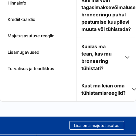
Kas ma võin
Hinnainfo
tagasimaksevõimaluse
broneeringu puhul
Krediitkaardid
peatumise kuupäevi
muuta või tühistada?
Majutusasutuse reeglid
Kuidas ma
Lisamugavused
tean, kas mu
broneering
tühistati?
Turvalisus ja teadlikkus
Kust ma leian oma
tühistamisreeglid?
Lisa oma majutusasutus