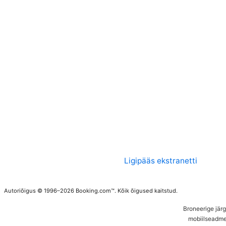
Ligipääs ekstranetti
Autoriõigus © 1996–2026 Booking.com™. Kõik õigused kaitstud.
Broneerige jär
mobiilseadme