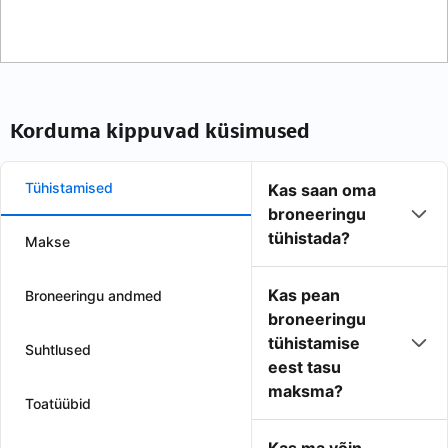
Korduma kippuvad küsimused
Tühistamised
Kas saan oma
broneeringu
tühistada?
Makse
Kas pean
Broneeringu andmed
broneeringu
tühistamise
Suhtlused
eest tasu
maksma?
Toatüübid