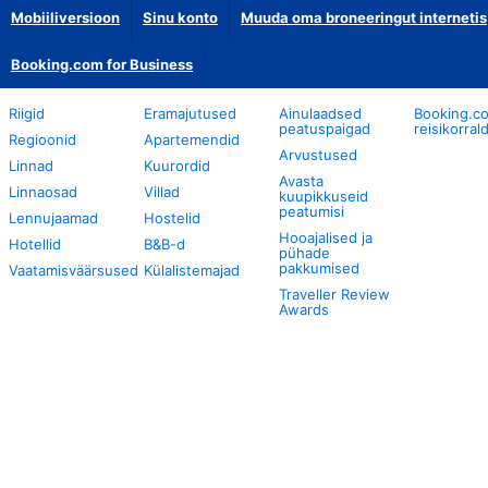
Mobiiliversioon
Sinu konto
Muuda oma broneeringut internetis
Booking.com for Business
Riigid
Eramajutused
Ainulaadsed
Booking.c
peatuspaigad
reisikorral
Regioonid
Apartemendid
Arvustused
Linnad
Kuurordid
Avasta
Linnaosad
Villad
kuupikkuseid
peatumisi
Lennujaamad
Hostelid
Hooajalised ja
Hotellid
B&B-d
pühade
pakkumised
Vaatamisväärsused
Külalistemajad
Traveller Review
Awards