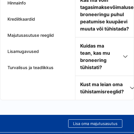
Kas ma võin
Hinnainfo
tagasimaksevõimaluse
broneeringu puhul
Krediitkaardid
peatumise kuupäevi
muuta või tühistada?
Majutusasutuse reeglid
Kuidas ma
Lisamugavused
tean, kas mu
broneering
tühistati?
Turvalisus ja teadlikkus
Kust ma leian oma
tühistamisreeglid?
Lisa oma majutusasutus