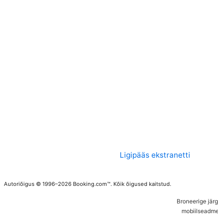
Ligipääs ekstranetti
Autoriõigus © 1996–2026 Booking.com™. Kõik õigused kaitstud.
Broneerige jär
mobiilseadme