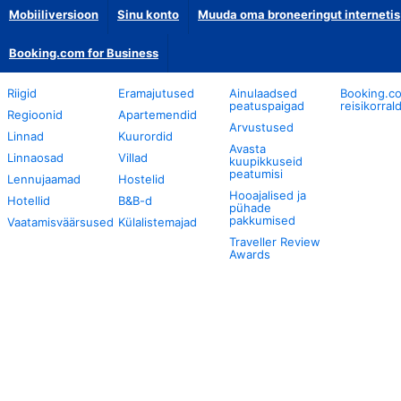
Mobiiliversioon
Sinu konto
Muuda oma broneeringut internetis
Booking.com for Business
Riigid
Eramajutused
Ainulaadsed
Booking.c
peatuspaigad
reisikorral
Regioonid
Apartemendid
Arvustused
Linnad
Kuurordid
Avasta
Linnaosad
Villad
kuupikkuseid
peatumisi
Lennujaamad
Hostelid
Hooajalised ja
Hotellid
B&B-d
pühade
pakkumised
Vaatamisväärsused
Külalistemajad
Traveller Review
Awards