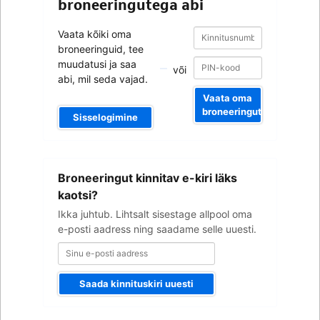
broneeringutega abi
Kinnitusnumber
Kinnitusnumber
Vaata kõiki oma
broneeringuid, tee
muudatusi ja saa
või
abi, mil seda vajad.
Vaata oma
broneeringut
Sisselogimine
Sinu
Broneeringut kinnitav e-kiri läks
e-
posti
kaotsi?
aadress
Ikka juhtub. Lihtsalt sisestage allpool oma
e-posti aadress ning saadame selle uuesti.
Saada kinnituskiri uuesti