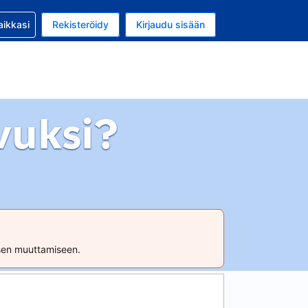
si kanssa
aikkasi
Rekisteröidy
Kirjaudu sisään
 on Yhdysvaltain dollari
li on Suomi
vuksi?
ksen muuttamiseen.