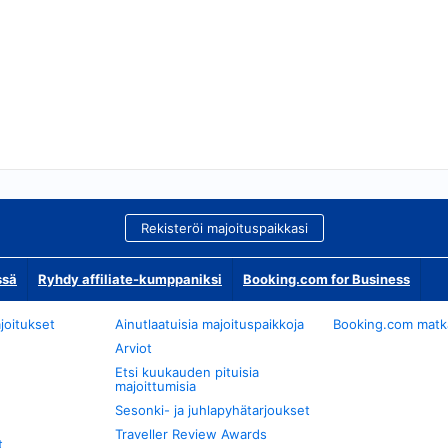
Rekisteröi majoituspaikkasi
ssä
Ryhdy affiliate-kumppaniksi
Booking.com for Business
joitukset
Ainutlaatuisia majoituspaikkoja
Booking.com matkan
Arviot
Etsi kuukauden pituisia
majoittumisia
Sesonki- ja juhlapyhätarjoukset
Traveller Review Awards
t