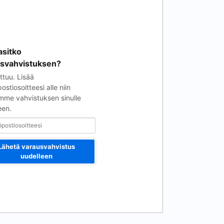
soitteesi
sitko
svahvistuksen?
ttuu. Lisää
stiosoitteesi alle niin
mme vahvistuksen sinulle
een.
Lähetä varausvahvistus
uudelleen