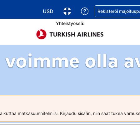
USD
Pyydä apua varaukse
Rekisteröi majoitusp
Valitse valuutta. Tämänhetkinen valuutta
Valitse kieli. Tämänhetkinen kie
Yhteistyössä:
 voimme olla a
ikuttaa matkasuunnitelmiisi. Kirjaudu sisään, niin saat tukea varau