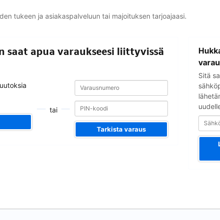
yden tukeen ja asiakaspalveluun tai majoituksen tarjoajaasi.
Sähköpostio
in saat apua varaukseesi liittyvissä
Hukka
varau
Sitä sa
Varausnumero
Varausnumero
muutoksia
sähköpo
lähetä
uudell
tai
Tarkista varaus