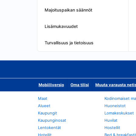
Majoituspaikan säännöt
Lisämukavuudet
Turvallisuus ja tietoisuus
Mobiiliversio
Oma tilisi
Muuta varausta neti
Maat
Kodinomaiset ma
Alueet
Huoneistot
Kaupungit
Lomakeskukset
Kaupunginosat
Huvilat
Lentokentät
Hostellit
Hotellit
Bed & breakfasti