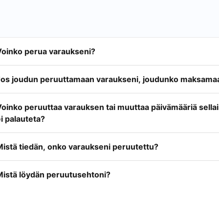
Voinko perua varaukseni?
Jos joudun peruuttamaan varaukseni, joudunko maksamaa
Voinko peruuttaa varauksen tai muuttaa päivämääriä sella
i palauteta?
Mistä tiedän, onko varaukseni peruutettu?
Mistä löydän peruutusehtoni?