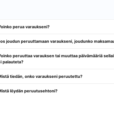
Voinko perua varaukseni?
Jos joudun peruuttamaan varaukseni, joudunko maksamaa
Voinko peruuttaa varauksen tai muuttaa päivämääriä sella
i palauteta?
Mistä tiedän, onko varaukseni peruutettu?
Mistä löydän peruutusehtoni?