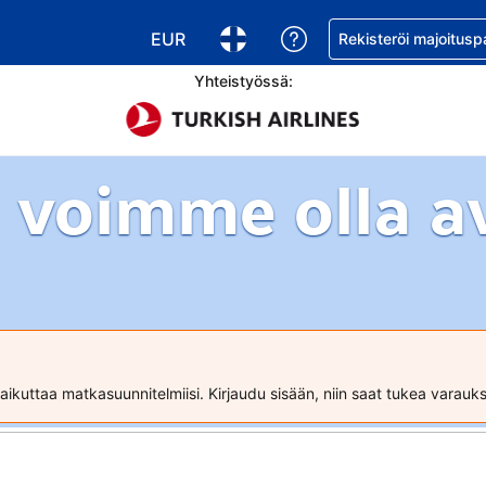
EUR
Pyydä apua varaukse
Rekisteröi majoitusp
Valitse valuutta. Tämänhetkinen valuutt
Valitse kieli. Tämänhetkinen kie
Yhteistyössä:
 voimme olla a
ikuttaa matkasuunnitelmiisi. Kirjaudu sisään, niin saat tukea varau