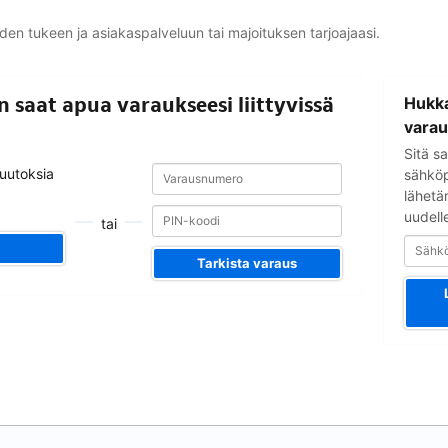
yden tukeen ja asiakaspalveluun tai majoituksen tarjoajaasi.
Sähköpostio
in saat apua varaukseesi liittyvissä
Hukka
varau
Sitä sa
Varausnumero
Varausnumero
muutoksia
sähköpo
lähetä
uudell
tai
Tarkista varaus