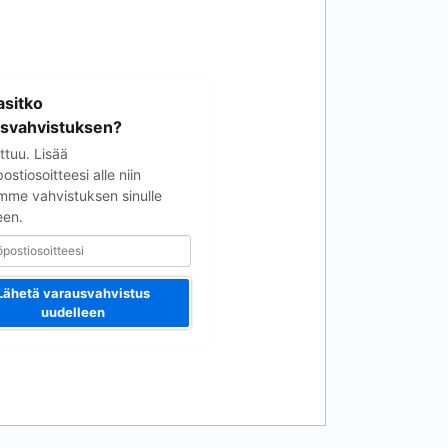
soitteesi
sitko
svahvistuksen?
ttuu. Lisää
stiosoitteesi alle niin
mme vahvistuksen sinulle
een.
Lähetä varausvahvistus
uudelleen