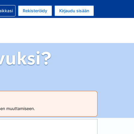
si kanssa
aikkasi
Rekisteröidy
Kirjaudu sisään
a on EUR
li on Suomi
vuksi?
ksen muuttamiseen.