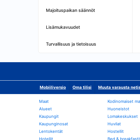
Majoituspaikan säännöt
Lisämukavuudet
Turvallisuus ja tietoisuus
Mobiiliversio
Oma tilisi
Muuta varausta neti
Maat
Kodinomaiset ma
Alueet
Huoneistot
Kaupungit
Lomakeskukset
Kaupunginosat
Huvilat
Lentokentät
Hostellit
Hotellit
Bed & breakfasti