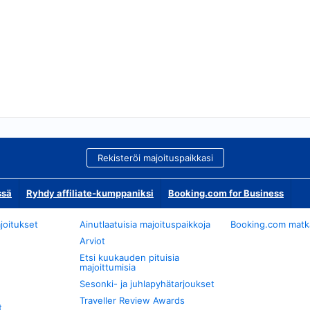
Rekisteröi majoituspaikkasi
ssä
Ryhdy affiliate-kumppaniksi
Booking.com for Business
joitukset
Ainutlaatuisia majoituspaikkoja
Booking.com matkan
Arviot
Etsi kuukauden pituisia
majoittumisia
Sesonki- ja juhlapyhätarjoukset
Traveller Review Awards
t