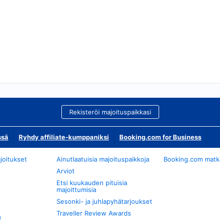
Rekisteröi majoituspaikkasi
ssä
Ryhdy affiliate-kumppaniksi
Booking.com for Business
joitukset
Ainutlaatuisia majoituspaikkoja
Booking.com matkan
Arviot
Etsi kuukauden pituisia
majoittumisia
Sesonki- ja juhlapyhätarjoukset
Traveller Review Awards
t