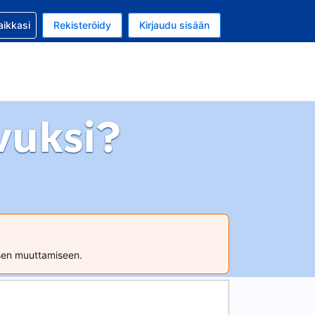
si kanssa
aikkasi
Rekisteröidy
Kirjaudu sisään
a on EUR
li on Suomi
vuksi?
ksen muuttamiseen.