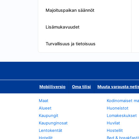
Majoituspaikan säännöt
Lisämukavuudet
Turvallisuus ja tietoisuus
Mobiiliversio
Oma tilisi
Muuta varausta neti
Maat
Kodinomaiset ma
Alueet
Huoneistot
Kaupungit
Lomakeskukset
Kaupunginosat
Huvilat
Lentokentät
Hostellit
Hotellit
Bed & breakfasti