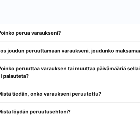
Voinko perua varaukseni?
Jos joudun peruuttamaan varaukseni, joudunko maksamaa
Voinko peruuttaa varauksen tai muuttaa päivämääriä sella
i palauteta?
Mistä tiedän, onko varaukseni peruutettu?
Mistä löydän peruutusehtoni?