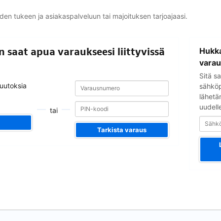
yden tukeen ja asiakaspalveluun tai majoituksen tarjoajaasi.
Sähköpostio
in saat apua varaukseesi liittyvissä
Hukka
varau
Sitä sa
Varausnumero
Varausnumero
muutoksia
sähköpo
lähetä
uudell
tai
Tarkista varaus