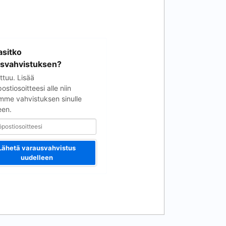
soitteesi
sitko
svahvistuksen?
ttuu. Lisää
stiosoitteesi alle niin
mme vahvistuksen sinulle
een.
Lähetä varausvahvistus
uudelleen