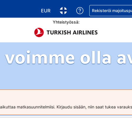
EUR
Pyydä apua varaukse
Rekisteröi majoitusp
Valitse valuutta. Tämänhetkinen valuutt
Valitse kieli. Tämänhetkinen kie
Yhteistyössä:
 voimme olla a
ikuttaa matkasuunnitelmiisi. Kirjaudu sisään, niin saat tukea varau