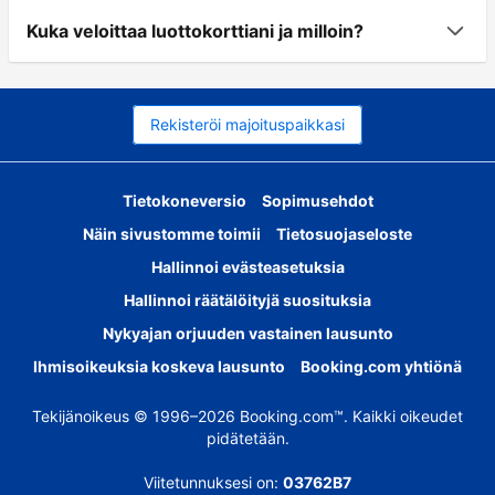
Kuka veloittaa luottokorttiani ja milloin?
Rekisteröi majoituspaikkasi
Tietokoneversio
Sopimusehdot
Näin sivustomme toimii
Tietosuojaseloste
Hallinnoi evästeasetuksia
Hallinnoi räätälöityjä suosituksia
Nykyajan orjuuden vastainen lausunto
Ihmisoikeuksia koskeva lausunto
Booking.com yhtiönä
Tekijänoikeus © 1996–2026 Booking.com™. Kaikki oikeudet
pidätetään.
Viitetunnuksesi on:
03762B7