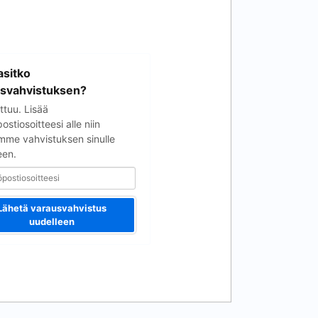
soitteesi
sitko
svahvistuksen?
ttuu. Lisää
stiosoitteesi alle niin
mme vahvistuksen sinulle
een.
Lähetä varausvahvistus
uudelleen