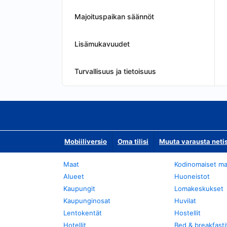
Majoituspaikan säännöt
Lisämukavuudet
Turvallisuus ja tietoisuus
Mobiiliversio
Oma tilisi
Muuta varausta neti
Maat
Kodinomaiset ma
Alueet
Huoneistot
Kaupungit
Lomakeskukset
Kaupunginosat
Huvilat
Lentokentät
Hostellit
Hotellit
Bed & breakfasti