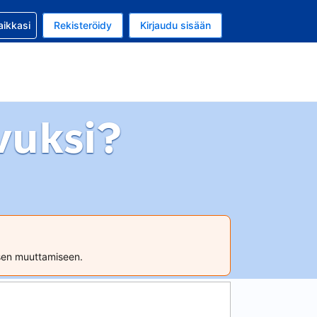
si kanssa
aikkasi
Rekisteröidy
Kirjaudu sisään
a on EUR
li on Suomi
vuksi?
ksen muuttamiseen.