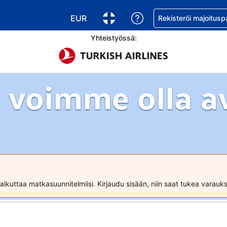
EUR
Pyydä apua varaukse
Rekisteröi majoitusp
Valitse valuutta. Tämänhetkinen valuutt
Valitse kieli. Tämänhetkinen kie
Yhteistyössä:
 voimme olla a
ikuttaa matkasuunnitelmiisi. Kirjaudu sisään, niin saat tukea varau