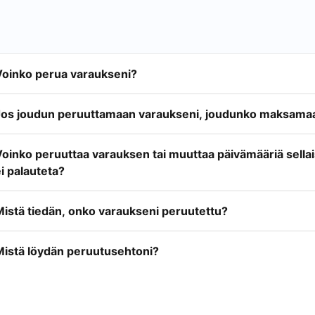
Voinko perua varaukseni?
Jos joudun peruuttamaan varaukseni, joudunko maksamaa
Voinko peruuttaa varauksen tai muuttaa päivämääriä sella
i palauteta?
Mistä tiedän, onko varaukseni peruutettu?
Mistä löydän peruutusehtoni?