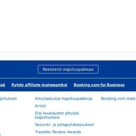
Rekisteröi majoituspaikkasi
ssä
Ryhdy affiliate-kumppaniksi
Booking.com for Business
joitukset
Ainutlaatuisia majoituspaikkoja
Booking.com matkan
Arviot
Etsi kuukauden pituisia
majoittumisia
Sesonki- ja juhlapyhätarjoukset
Traveller Review Awards
t