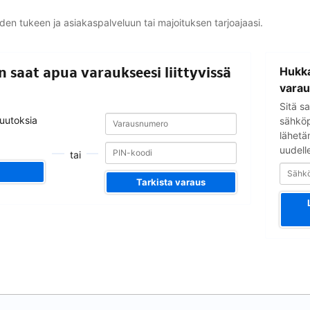
yden tukeen ja asiakaspalveluun tai majoituksen tarjoajaasi.
Sähköpostio
in saat apua varaukseesi liittyvissä
Hukka
varau
Sitä sa
Varausnumero
Varausnumero
muutoksia
sähköpo
lähetä
uudell
tai
Tarkista varaus