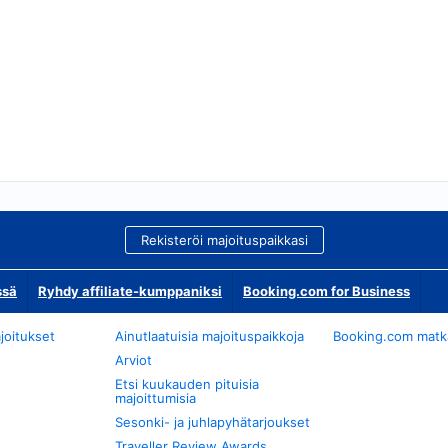
Rekisteröi majoituspaikkasi
ssä
Ryhdy affiliate-kumppaniksi
Booking.com for Business
joitukset
Ainutlaatuisia majoituspaikkoja
Booking.com matkan
Arviot
Etsi kuukauden pituisia
majoittumisia
Sesonki- ja juhlapyhätarjoukset
Traveller Review Awards