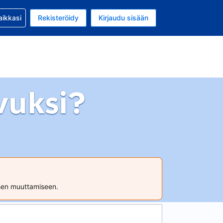
si kanssa
aikkasi
Rekisteröidy
Kirjaudu sisään
 on Yhdysvaltain dollari
li on Suomi
vuksi?
ksen muuttamiseen.