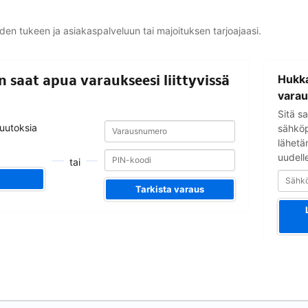
yden tukeen ja asiakaspalveluun tai majoituksen tarjoajaasi.
Sähköpostio
in saat apua varaukseesi liittyvissä
Hukka
varau
Sitä sa
Varausnumero
Varausnumero
muutoksia
sähköpo
lähetä
uudell
tai
Tarkista varaus