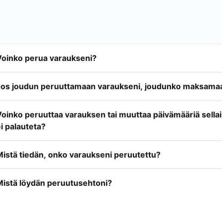
Voinko perua varaukseni?
Jos joudun peruuttamaan varaukseni, joudunko maksamaa
Voinko peruuttaa varauksen tai muuttaa päivämääriä sella
i palauteta?
Mistä tiedän, onko varaukseni peruutettu?
Mistä löydän peruutusehtoni?