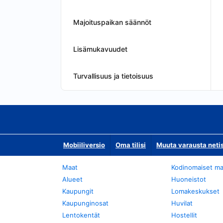
Majoituspaikan säännöt
Lisämukavuudet
Turvallisuus ja tietoisuus
Mobiiliversio
Oma tilisi
Muuta varausta neti
Maat
Kodinomaiset ma
Alueet
Huoneistot
Kaupungit
Lomakeskukset
Kaupunginosat
Huvilat
Lentokentät
Hostellit