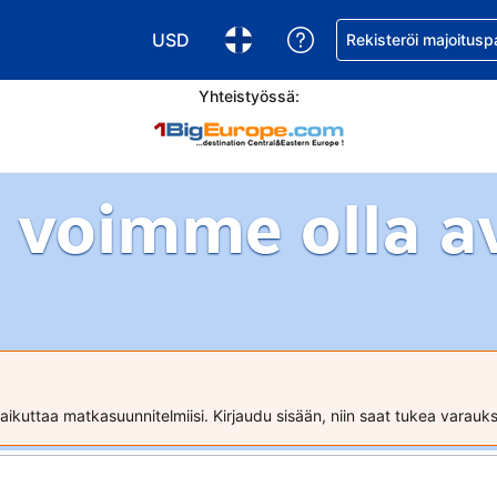
USD
Pyydä apua varaukse
Rekisteröi majoitusp
Valitse valuutta. Tämänhetkinen valuutta
Valitse kieli. Tämänhetkinen kie
Yhteistyössä:
 voimme olla a
ikuttaa matkasuunnitelmiisi. Kirjaudu sisään, niin saat tukea varau