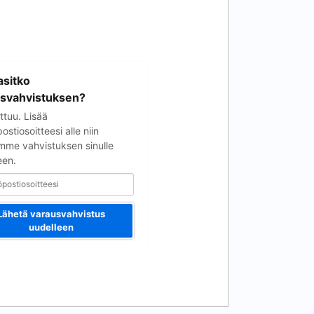
soitteesi
sitko
svahvistuksen?
ttuu. Lisää
stiosoitteesi alle niin
mme vahvistuksen sinulle
een.
Lähetä varausvahvistus
uudelleen