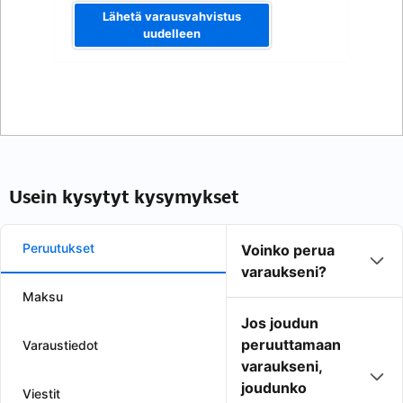
Lähetä varausvahvistus
uudelleen
Usein kysytyt kysymykset
Peruutukset
Voinko perua
varaukseni?
Maksu
Jos joudun
peruuttamaan
Varaustiedot
varaukseni,
joudunko
Viestit