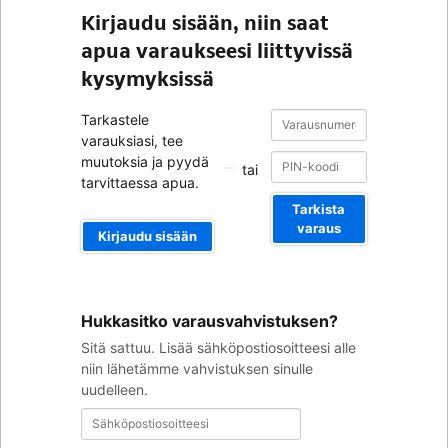
Kirjaudu sisään, niin saat
apua varaukseesi liittyvissä
kysymyksissä
Varausnumero
Varausnumero
Tarkastele
varauksiasi, tee
muutoksia ja pyydä
tai
tarvittaessa apua.
Tarkista
varaus
Kirjaudu sisään
Sähköpostiosoitteesi
Hukkasitko varausvahvistuksen?
Sitä sattuu. Lisää sähköpostiosoitteesi alle
niin lähetämme vahvistuksen sinulle
uudelleen.