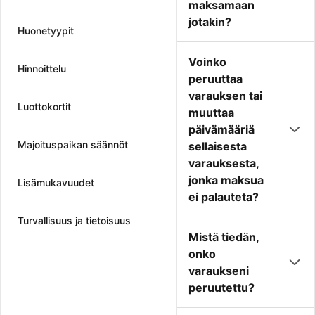
maksamaan
jotakin?
Huonetyypit
Voinko
Hinnoittelu
peruuttaa
varauksen tai
Luottokortit
muuttaa
päivämääriä
Majoituspaikan säännöt
sellaisesta
varauksesta,
jonka maksua
Lisämukavuudet
ei palauteta?
Turvallisuus ja tietoisuus
Mistä tiedän,
onko
varaukseni
peruutettu?