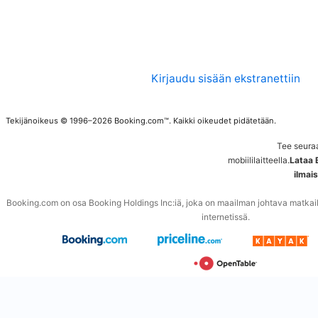
Kirjaudu sisään ekstranettiin
Tekijänoikeus © 1996–2026 Booking.com™. Kaikki oikeudet pidätetään.
Tee seura
mobiililaitteella.
Lataa 
ilmai
Booking.com on osa Booking Holdings Inc:iä, joka on maailman johtava matkailuu
internetissä.