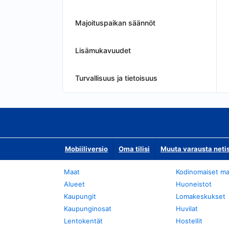
Majoituspaikan säännöt
Lisämukavuudet
Turvallisuus ja tietoisuus
Mobiiliversio
Oma tilisi
Muuta varausta neti
Maat
Kodinomaiset ma
Alueet
Huoneistot
Kaupungit
Lomakeskukset
Kaupunginosat
Huvilat
Lentokentät
Hostellit