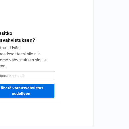
soitteesi
sitko
svahvistuksen?
ttuu. Lisää
stiosoitteesi alle niin
mme vahvistuksen sinulle
een.
Lähetä varausvahvistus
uudelleen