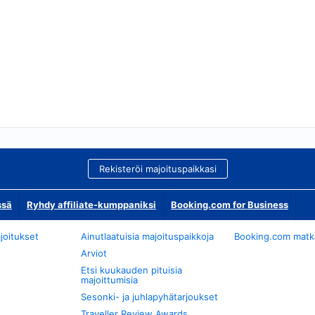
Rekisteröi majoituspaikkasi
ssä
Ryhdy affiliate-kumppaniksi
Booking.com for Business
joitukset
Ainutlaatuisia majoituspaikkoja
Booking.com matkan
Arviot
Etsi kuukauden pituisia
majoittumisia
Sesonki- ja juhlapyhätarjoukset
Traveller Review Awards