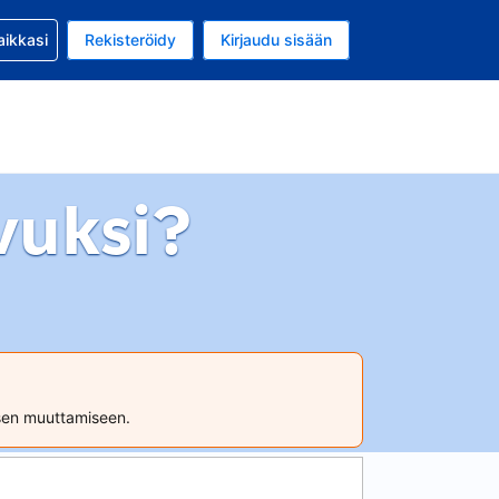
si kanssa
aikkasi
Rekisteröidy
Kirjaudu sisään
 on Yhdysvaltain dollari
li on Suomi
vuksi?
ksen muuttamiseen.