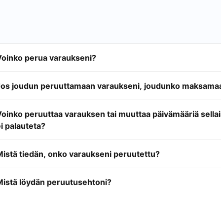
Voinko perua varaukseni?
Jos joudun peruuttamaan varaukseni, joudunko maksamaa
Voinko peruuttaa varauksen tai muuttaa päivämääriä sella
i palauteta?
Mistä tiedän, onko varaukseni peruutettu?
Mistä löydän peruutusehtoni?