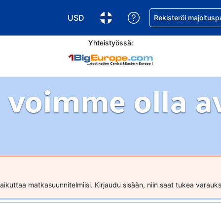
USD
Pyydä apua varaukse
Rekisteröi majoitusp
Valitse valuutta. Tämänhetkinen valuutta
Valitse kieli. Tämänhetkinen kie
Yhteistyössä:
 voimme olla a
ikuttaa matkasuunnitelmiisi. Kirjaudu sisään, niin saat tukea varau