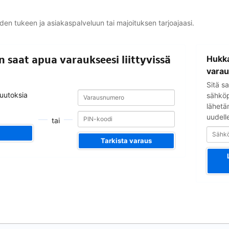
yden tukeen ja asiakaspalveluun tai majoituksen tarjoajaasi.
Sähköpostio
in saat apua varaukseesi liittyvissä
Hukka
varau
Sitä sa
Varausnumero
Varausnumero
muutoksia
sähköpo
lähetä
uudell
tai
Tarkista varaus