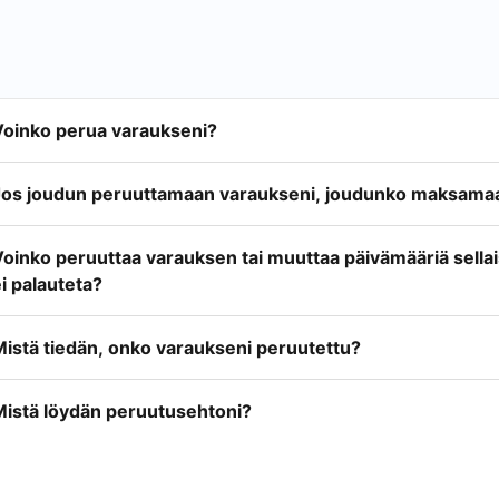
Voinko perua varaukseni?
Jos joudun peruuttamaan varaukseni, joudunko maksamaa
Voinko peruuttaa varauksen tai muuttaa päivämääriä sella
i palauteta?
Mistä tiedän, onko varaukseni peruutettu?
Mistä löydän peruutusehtoni?