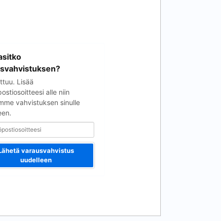
soitteesi
sitko
svahvistuksen?
ttuu. Lisää
stiosoitteesi alle niin
mme vahvistuksen sinulle
een.
Lähetä varausvahvistus
uudelleen