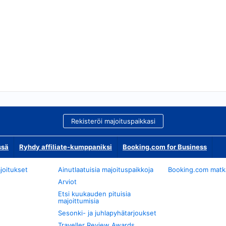
Rekisteröi majoituspaikkasi
ssä
Ryhdy affiliate-kumppaniksi
Booking.com for Business
joitukset
Ainutlaatuisia majoituspaikkoja
Booking.com matkan
Arviot
Etsi kuukauden pituisia
majoittumisia
Sesonki- ja juhlapyhätarjoukset
Traveller Review Awards