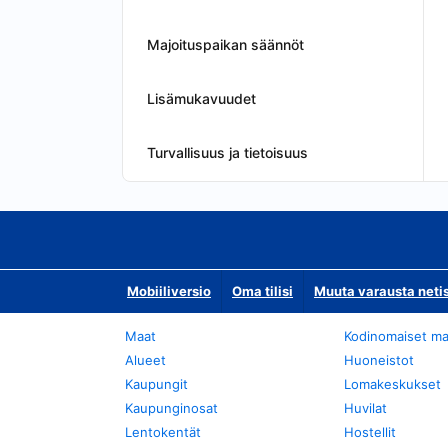
Majoituspaikan säännöt
Lisämukavuudet
Turvallisuus ja tietoisuus
Mobiiliversio
Oma tilisi
Muuta varausta neti
Maat
Kodinomaiset ma
Alueet
Huoneistot
Kaupungit
Lomakeskukset
Kaupunginosat
Huvilat
Lentokentät
Hostellit