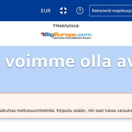
EUR
Pyydä apua varaukse
Rekisteröi majoitusp
Valitse valuutta. Tämänhetkinen valuutt
Valitse kieli. Tämänhetkinen kie
Yhteistyössä:
 voimme olla a
ikuttaa matkasuunnitelmiisi. Kirjaudu sisään, niin saat tukea varau