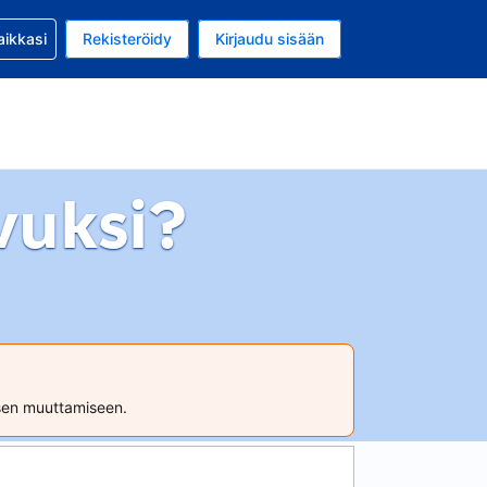
si kanssa
aikkasi
Rekisteröidy
Kirjaudu sisään
a on EUR
li on Suomi
vuksi?
ksen muuttamiseen.