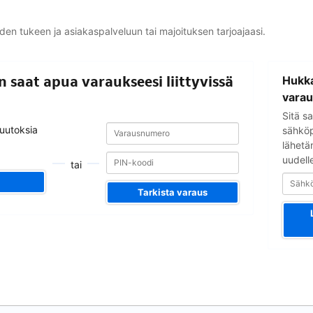
yden tukeen ja asiakaspalveluun tai majoituksen tarjoajaasi.
Sähköpostio
in saat apua varaukseesi liittyvissä
Hukka
varau
Sitä sa
Varausnumero
Varausnumero
muutoksia
sähköpo
lähetä
uudell
tai
Tarkista varaus