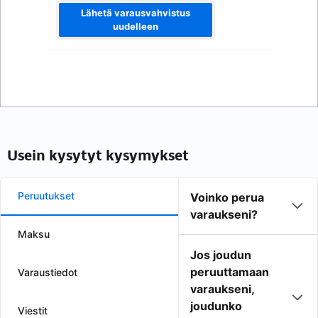
Lähetä varausvahvistus
uudelleen
Usein kysytyt kysymykset
Peruutukset
Voinko perua
varaukseni?
Maksu
Jos joudun
peruuttamaan
Varaustiedot
varaukseni,
joudunko
Viestit