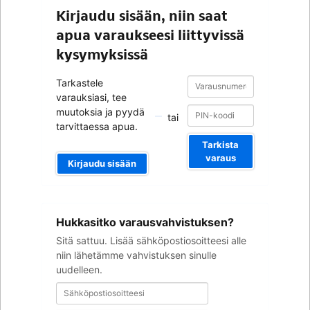
Kirjaudu sisään, niin saat
apua varaukseesi liittyvissä
kysymyksissä
Varausnumero
Varausnumero
Tarkastele
varauksiasi, tee
muutoksia ja pyydä
tai
tarvittaessa apua.
Tarkista
varaus
Kirjaudu sisään
Sähköpostiosoitteesi
Hukkasitko varausvahvistuksen?
Sitä sattuu. Lisää sähköpostiosoitteesi alle
niin lähetämme vahvistuksen sinulle
uudelleen.