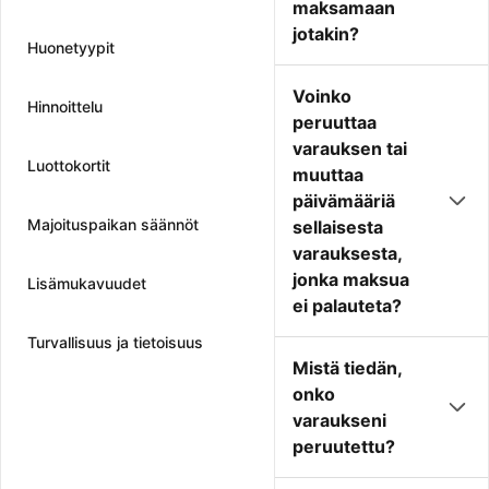
maksamaan
jotakin?
Huonetyypit
Voinko
Hinnoittelu
peruuttaa
varauksen tai
Luottokortit
muuttaa
päivämääriä
Majoituspaikan säännöt
sellaisesta
varauksesta,
jonka maksua
Lisämukavuudet
ei palauteta?
Turvallisuus ja tietoisuus
Mistä tiedän,
onko
varaukseni
peruutettu?