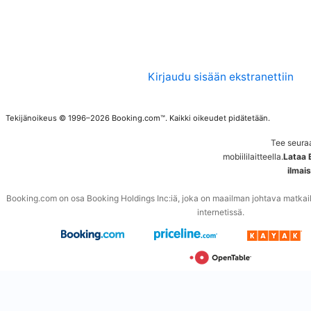
Kirjaudu sisään ekstranettiin
Tekijänoikeus © 1996–2026 Booking.com™. Kaikki oikeudet pidätetään.
Tee seura
mobiililaitteella.
Lataa 
ilmai
Booking.com on osa Booking Holdings Inc:iä, joka on maailman johtava matkailuu
internetissä.