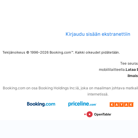
Kirjaudu sisään ekstranettiin
Tekijänoikeus © 1996–2026 Booking.com™. Kaikki oikeudet pidätetään.
Tee seura
mobiililaitteella.
Lataa 
ilmai
Booking.com on osa Booking Holdings Inc:iä, joka on maailman johtava matkailuu
internetissä.