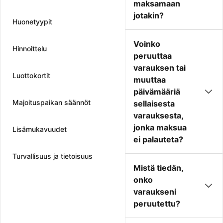
maksamaan
jotakin?
Huonetyypit
Voinko
Hinnoittelu
peruuttaa
varauksen tai
Luottokortit
muuttaa
päivämääriä
Majoituspaikan säännöt
sellaisesta
varauksesta,
jonka maksua
Lisämukavuudet
ei palauteta?
Turvallisuus ja tietoisuus
Mistä tiedän,
onko
varaukseni
peruutettu?