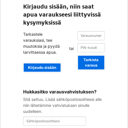
Kirjaudu sisään, niin saat
apua varaukseesi liittyvissä
kysymyksissä
Varausnumero
Varausnumero
Tarkastele
varauksiasi, tee
muutoksia ja pyydä
tai
tarvittaessa apua.
Tarkista
varaus
Kirjaudu sisään
Sähköpostiosoitteesi
Hukkasitko varausvahvistuksen?
Sitä sattuu. Lisää sähköpostiosoitteesi alle
niin lähetämme vahvistuksen sinulle
uudelleen.