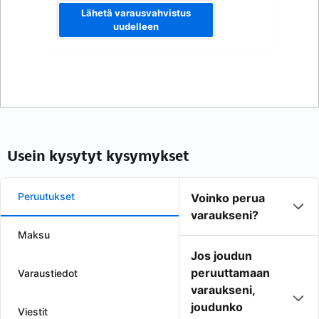
Lähetä varausvahvistus
uudelleen
Usein kysytyt kysymykset
Peruutukset
Voinko perua
varaukseni?
Maksu
Jos joudun
peruuttamaan
Varaustiedot
varaukseni,
joudunko
Viestit