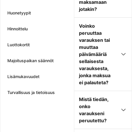
maksamaan
jotakin?
Huonetyypit
Voinko
Hinnoittelu
peruuttaa
varauksen tai
Luottokortit
muuttaa
päivämääriä
Majoituspaikan säännöt
sellaisesta
varauksesta,
jonka maksua
Lisämukavuudet
ei palauteta?
Turvallisuus ja tietoisuus
Mistä tiedän,
onko
varaukseni
peruutettu?