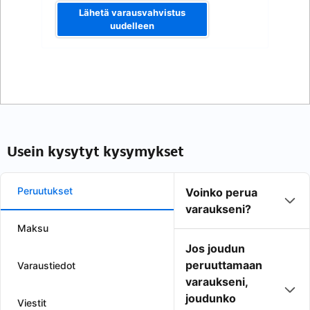
Lähetä varausvahvistus
uudelleen
Usein kysytyt kysymykset
Peruutukset
Voinko perua
varaukseni?
Maksu
Jos joudun
peruuttamaan
Varaustiedot
varaukseni,
joudunko
Viestit