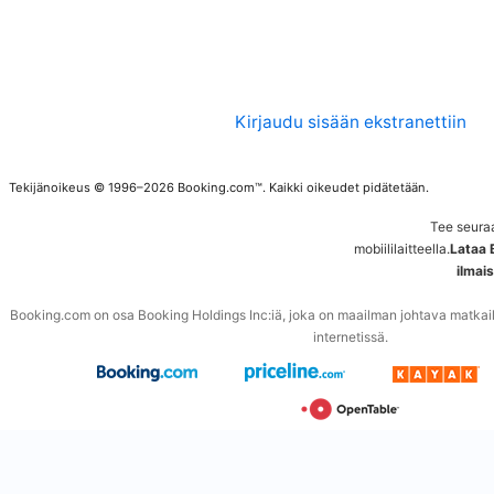
Kirjaudu sisään ekstranettiin
Tekijänoikeus © 1996–2026 Booking.com™. Kaikki oikeudet pidätetään.
Tee seura
mobiililaitteella.
Lataa 
ilmai
Booking.com on osa Booking Holdings Inc:iä, joka on maailman johtava matkailuu
internetissä.