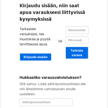
Kirjaudu sisään, niin saat
apua varaukseesi liittyvissä
kysymyksissä
Varausnumero
Varausnumero
Tarkastele
varauksiasi, tee
muutoksia ja pyydä
tai
tarvittaessa apua.
Tarkista
varaus
Kirjaudu sisään
Sähköpostiosoitteesi
Hukkasitko varausvahvistuksen?
Sitä sattuu. Lisää sähköpostiosoitteesi alle
niin lähetämme vahvistuksen sinulle
uudelleen.